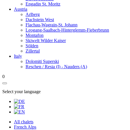
Engadin St. Moritz
Austria
Arlberg
Dachstein West
Flachau-Wagrain-St. Johann
Leogang-Saalbach-Hinterglemm-Fieberbrunn
Montafon
Skiwelt Wilder Kaiser
Sölden
Zillertal
Italy
Dolomiti Superski
Reschen / Resia (I) - Nauders (A)
0
Select your language
All chalets
French Alps