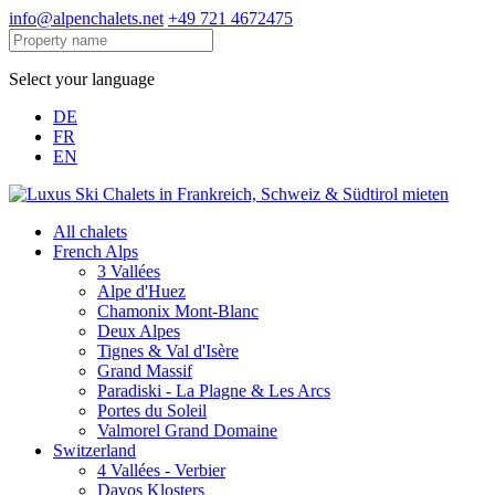
info@alpenchalets.net
+49 721 4672475
Select your language
DE
FR
EN
All chalets
French Alps
3 Vallées
Alpe d'Huez
Chamonix Mont-Blanc
Deux Alpes
Tignes & Val d'Isère
Grand Massif
Paradiski - La Plagne & Les Arcs
Portes du Soleil
Valmorel Grand Domaine
Switzerland
4 Vallées - Verbier
Davos Klosters