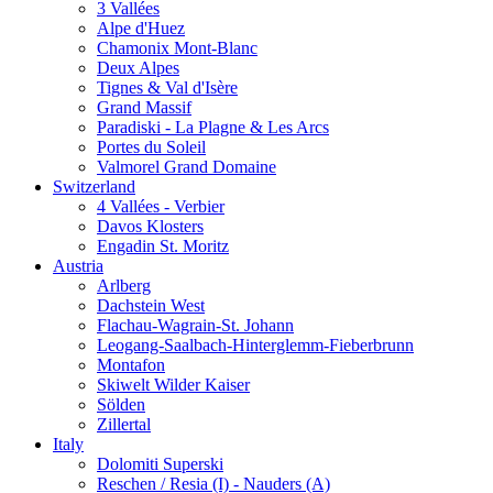
3 Vallées
Alpe d'Huez
Chamonix Mont-Blanc
Deux Alpes
Tignes & Val d'Isère
Grand Massif
Paradiski - La Plagne & Les Arcs
Portes du Soleil
Valmorel Grand Domaine
Switzerland
4 Vallées - Verbier
Davos Klosters
Engadin St. Moritz
Austria
Arlberg
Dachstein West
Flachau-Wagrain-St. Johann
Leogang-Saalbach-Hinterglemm-Fieberbrunn
Montafon
Skiwelt Wilder Kaiser
Sölden
Zillertal
Italy
Dolomiti Superski
Reschen / Resia (I) - Nauders (A)