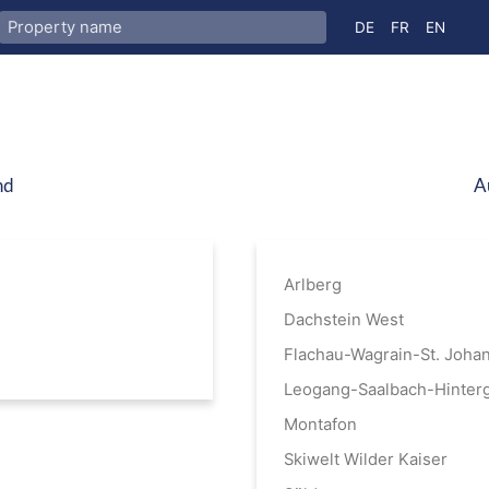
Select your langua
DE
FR
EN
nd
A
Arlberg
Dachstein West
Flachau-Wagrain-St. Joha
Leogang-Saalbach-Hinter
Montafon
Skiwelt Wilder Kaiser