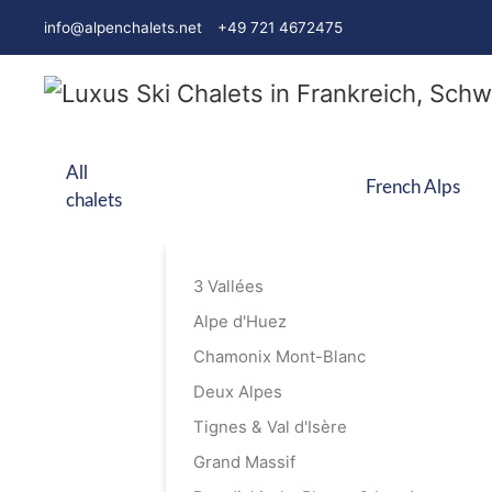
info@alpenchalets.net
+49 721 4672475
All
French Alps
chalets
3 Vallées
Alpe d'Huez
Chamonix Mont-Blanc
Deux Alpes
Tignes & Val d'Isère
Grand Massif