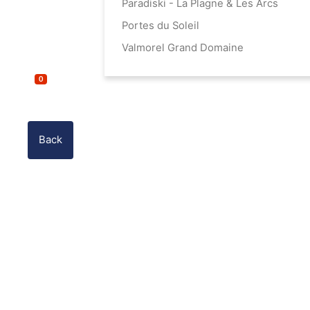
Paradiski - La Plagne & Les Arcs
Portes du Soleil
Valmorel Grand Domaine
0
Back
Email
Recipi
Your 