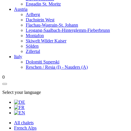
Engadin St. Moritz
Austria
Arlberg
Dachstein West
Flachau-Wagrain-St. Johann
Leogang-Saalbach-Hinterglemm-Fieberbrunn
Montafon
Skiwelt Wilder Kaiser
Sölden
Zillertal
Italy
Dolomiti Superski
Reschen / Resia (I) - Nauders (A)
0
Select your language
All chalets
French Alps