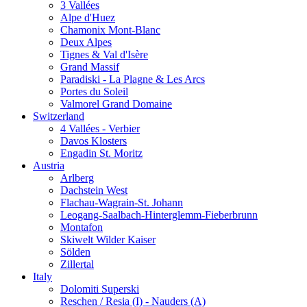
3 Vallées
Alpe d'Huez
Chamonix Mont-Blanc
Deux Alpes
Tignes & Val d'Isère
Grand Massif
Paradiski - La Plagne & Les Arcs
Portes du Soleil
Valmorel Grand Domaine
Switzerland
4 Vallées - Verbier
Davos Klosters
Engadin St. Moritz
Austria
Arlberg
Dachstein West
Flachau-Wagrain-St. Johann
Leogang-Saalbach-Hinterglemm-Fieberbrunn
Montafon
Skiwelt Wilder Kaiser
Sölden
Zillertal
Italy
Dolomiti Superski
Reschen / Resia (I) - Nauders (A)