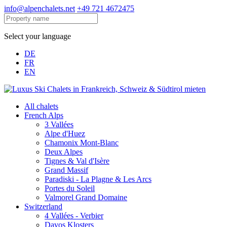
info@alpenchalets.net
+49 721 4672475
Select your language
DE
FR
EN
All chalets
French Alps
3 Vallées
Alpe d'Huez
Chamonix Mont-Blanc
Deux Alpes
Tignes & Val d'Isère
Grand Massif
Paradiski - La Plagne & Les Arcs
Portes du Soleil
Valmorel Grand Domaine
Switzerland
4 Vallées - Verbier
Davos Klosters