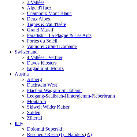
3 Vallées
Alpe d'Huez
Chamonix Mont-Blanc
Deux Alpes
Tignes & Val d'Isère
Grand Massif
Paradiski - La Plagne & Les Arcs
Portes du Soleil
Valmorel Grand Domaine
Switzerland
4 Vallées - Verbier
Davos Klosters
Engadin St. Moritz
Austria
Arlberg
Dachstein West
Flachau-Wagrain-St. Johann
Leogang-Saalbach-Hinterglemm-Fieberbrunn
Montafon
Skiwelt Wilder Kaiser
Sölden
Zillertal
Italy
Dolomiti Superski
Reschen / Resia (I) - Nauders (A)