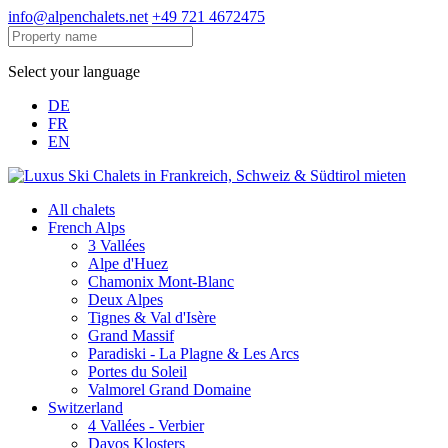
info@alpenchalets.net
+49 721 4672475
Select your language
DE
FR
EN
All chalets
French Alps
3 Vallées
Alpe d'Huez
Chamonix Mont-Blanc
Deux Alpes
Tignes & Val d'Isère
Grand Massif
Paradiski - La Plagne & Les Arcs
Portes du Soleil
Valmorel Grand Domaine
Switzerland
4 Vallées - Verbier
Davos Klosters