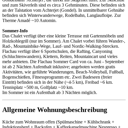
und zum Skiverleih sind es circa 3 Gehminuten. Diese befinden sich
an der Talstation vom Achterjet (Gondel). In unmittelbarer Gehnähe
befinden sich Winterwanderwege, Rodelbahn, Langlaufloipe. Zur
Therme Amadé ~10 Automin.
Sommer-Info
Das Chalet verfügt über eine kleine Terrasse mit Gartenmöbeln und
Holzkohlegrill (nur im Sommer). Am Chalet vorbei führen Wander-,
Rad-, Mountainbike-Wege, Lauf- und Nordic-Walking-Strecken.
Flachau verfügt über 6 Sportschulen, die Rafting, Canyoning
(Schluchtenwandern), Klettern, Reiten, Mountaincart und vieles
mehr anbieten. Die Flachau Sommer Card von ca. Juni - September
ist ab 2 Nächten Aufenthalt inklusive; angeboten werden gratis
Aktivitäten, wie geführte Wanderungen, Beach-Volleyball, Fußball,
Bogenschießen, Fitnessprogramm etc. Zwei Badeseen (freier
Eintritt) befinden sich in der Nähe (~4-5 km), Freibad ~6 km.
Tennisplatz ~500 m, Golfplatz ~10 km.
Im Sommer ist ein Aufenthalt ab 3 Nächten möglich.
Allgemeine Wohnungsbeschreibung
Küche zum Wohnraum offen (Spülmaschine + Kühlschrank +
Induktionsherd + Backofen + Kaffeekapselmaschine Nespresso +