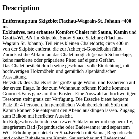
Description
Entfernung zum Skigebiet Flachau-Wagrain-St. Johann ~400
m.
Exklusives, neu erbautes Komfort-Chalet
mit
Sauna
,
Kamin
und
Gratis-WLAN
im Skigebiet Snow Space Salzburg (Flachau-
Wagrain-St. Johann). Teil eines kleinen Chaletdorfs; circa 400 m
von der Skipiste entfernt, die zur Achterjet-Gondelbahn führt.
Zurück ist die Abfahrt an das Chalet möglich (je nach Schneelage;
keine markierte oder präparierte Piste; auf eigene Gefahr).
Das Chalet besticht durch seine geschmackvolle Einrichtung, mit
hochwertigen Holzmöbeln und gemütlich-alpenländischer
Ausstattung.
Herzstück des Chalets ist der großzügige Wohn- und Essbereich auf
der ersten Etage. In der zum Wohnraum offenen Küche kommen
Gourmet-Fans ganz auf ihre Kosten. Eine Auswahl an hochwertigen
Teesorten steht gratis zur Verfügung. Die Essecke bietet bequem
Platz für 4 Personen. Im gemütlichen Wohnbereich mit Sofa und
Kamin können Sie entspannt den Abend ausklingen lassen. Zugang
zum Balkon mit herrlicher Aussicht.
Im Erdgeschoss befinden sich zwei Schlafzimmer mit eigenem TV,
integriertem Bad (Regendusche oder Badewanne) und separatem
WC. Erholung pur bietet der Spa-Bereich mit Sauna, Regendusche
und großer Ruheliege am Kamin. Saunatücher und Bademäntel