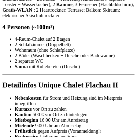
Toaster + Wasserkocher); 2
Kamine
; 3 Fernseher (Flachbildschirm);
Gratis-WLAN
; 2 Haartrockner; Terrasse; Balkon; Skiraum;
elektrischer Skischuhtrockner
4 Personen (~100m²)
4-Raum-Chalet auf 2 Etagen
2 Schlafzimmer (Doppelbett)
Wohnraum (ohne Schlafplätze)
2 Bäder (Waschbecken + Dusche oder Badewanne)
2 separate WC
Sauna
mit Ruhebereich (Dusche)
Detailinfos Unique Chalet Flachau II
Nebenkosten
für Strom und Heizung sind im Mietpreis
inbegriffen
Kurtaxe
vor Ort zu zahlen
Kaution
500 € vor Ort zu hinterlegen
Mietbeginn
16:00 Uhr am Anreisetag
Mietende
9:00 Uhr am Abreisetag
Frühstück
gegen Aufpreis (Voranmeldung!)
Brotservice
Lieferung ans Haus