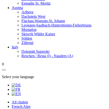
Engadin St. Moritz
Austria
Arlberg
Dachstein West
Flachau-Wagrain-St. Johann
Leogang-Saalbach-Hinterglemm-Fieberbrunn
Montafon
Skiwelt Wilder Kaiser
Sölden
Zillertal
Italy
Dolomiti Superski
Reschen / Resia (I) - Nauders (A)
0
Select your language
All chalets
French Alps