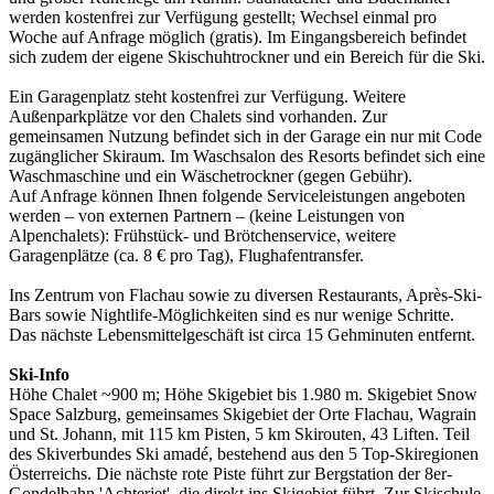
werden kostenfrei zur Verfügung gestellt; Wechsel einmal pro
Woche auf Anfrage möglich (gratis). Im Eingangsbereich befindet
sich zudem der eigene Skischuhtrockner und ein Bereich für die Ski.
Ein Garagenplatz steht kostenfrei zur Verfügung. Weitere
Außenparkplätze vor den Chalets sind vorhanden. Zur
gemeinsamen Nutzung befindet sich in der Garage ein nur mit Code
zugänglicher Skiraum. Im Waschsalon des Resorts befindet sich eine
Waschmaschine und ein Wäschetrockner (gegen Gebühr).
Auf Anfrage können Ihnen folgende Serviceleistungen angeboten
werden – von externen Partnern – (keine Leistungen von
Alpenchalets): Frühstück- und Brötchenservice, weitere
Garagenplätze (ca. 8 € pro Tag), Flughafentransfer.
Ins Zentrum von Flachau sowie zu diversen Restaurants, Après-Ski-
Bars sowie Nightlife-Möglichkeiten sind es nur wenige Schritte.
Das nächste Lebensmittelgeschäft ist circa 15 Gehminuten entfernt.
Ski-Info
Höhe Chalet ~900 m; Höhe Skigebiet bis 1.980 m. Skigebiet Snow
Space Salzburg, gemeinsames Skigebiet der Orte Flachau, Wagrain
und St. Johann, mit 115 km Pisten, 5 km Skirouten, 43 Liften. Teil
des Skiverbundes Ski amadé, bestehend aus den 5 Top-Skiregionen
Österreichs. Die nächste rote Piste führt zur Bergstation der 8er-
Gondelbahn 'Achterjet', die direkt ins Skigebiet führt. Zur Skischule