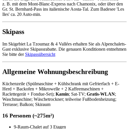
z. B. mit dem Mont-Blanc-Express nach Chamonix, oder über den
Gr. St. Bernhard-Pass ins italienische Aosta-Tal. Zum Badesee 'Les
Iles' ca. 20 Auto-min.
Skipass
Im Skigebiet La Tzoumaz & 4 Vallées erhalten Sie als Alpenchalets-
Gast exklusive Skipassrabatte. Die genauen Konditionen entnehmen
Sie bitte der
Skipassübersicht
Allgemeine Wohnungsbeschreibung
Küchenzeile (Spülmaschine + Kühlschrank mit Gefrierfach + E-
Herd + Backofen + Mikrowelle + 2 Kaffeemaschinen +
Raclettegerät + Fondue-Set);
Kamin
; Sat-TV;
Gratis-WLAN
;
Waschmaschine; Wäschetrockner; teilweise Fußbodenheizung;
Terrasse; Balkon; Skiraum
16 Personen (~275m²)
9-Raum-Chalet auf 3 Etagen