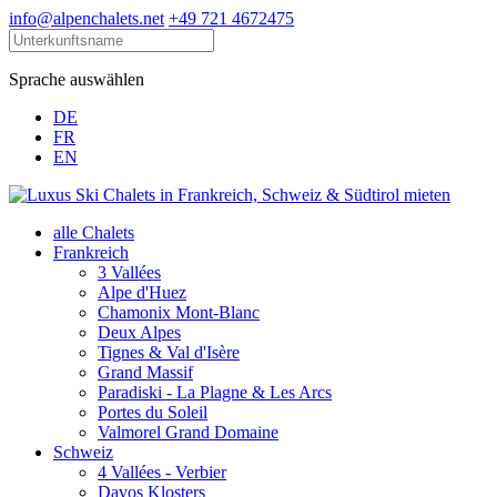
info@alpenchalets.net
+49 721 4672475
Sprache auswählen
DE
FR
EN
alle Chalets
Frankreich
3 Vallées
Alpe d'Huez
Chamonix Mont-Blanc
Deux Alpes
Tignes & Val d'Isère
Grand Massif
Paradiski - La Plagne & Les Arcs
Portes du Soleil
Valmorel Grand Domaine
Schweiz
4 Vallées - Verbier
Davos Klosters