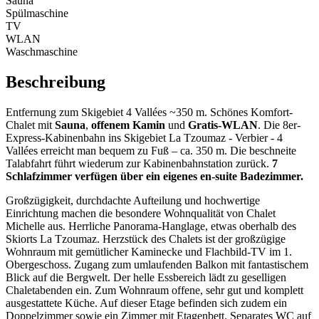
Sauna
Spülmaschine
TV
WLAN
Waschmaschine
Beschreibung
Entfernung zum Skigebiet 4 Vallées ~350 m. Schönes Komfort-
Chalet mit
Sauna
,
offenem Kamin
und
Gratis-WLAN
. Die 8er-
Express-Kabinenbahn ins Skigebiet La Tzoumaz - Verbier - 4
Vallées erreicht man bequem zu Fuß – ca. 350 m. Die beschneite
Talabfahrt führt wiederum zur Kabinenbahnstation zurück.
7
Schlafzimmer verfügen über ein eigenes en-suite Badezimmer.
Großzügigkeit, durchdachte Aufteilung und hochwertige
Einrichtung machen die besondere Wohnqualität von Chalet
Michelle aus. Herrliche Panorama-Hanglage, etwas oberhalb des
Skiorts La Tzoumaz. Herzstück des Chalets ist der großzügige
Wohnraum mit gemütlicher Kaminecke und Flachbild-TV im 1.
Obergeschoss. Zugang zum umlaufenden Balkon mit fantastischem
Blick auf die Bergwelt. Der helle Essbereich lädt zu geselligen
Chaletabenden ein. Zum Wohnraum offene, sehr gut und komplett
ausgestattete Küche. Auf dieser Etage befinden sich zudem ein
Doppelzimmer sowie ein Zimmer mit Etagenbett. Separates WC auf