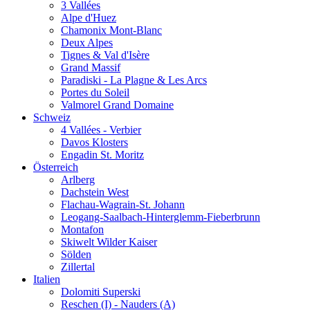
3 Vallées
Alpe d'Huez
Chamonix Mont-Blanc
Deux Alpes
Tignes & Val d'Isère
Grand Massif
Paradiski - La Plagne & Les Arcs
Portes du Soleil
Valmorel Grand Domaine
Schweiz
4 Vallées - Verbier
Davos Klosters
Engadin St. Moritz
Österreich
Arlberg
Dachstein West
Flachau-Wagrain-St. Johann
Leogang-Saalbach-Hinterglemm-Fieberbrunn
Montafon
Skiwelt Wilder Kaiser
Sölden
Zillertal
Italien
Dolomiti Superski
Reschen (I) - Nauders (A)