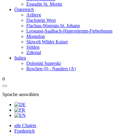
Engadin St. Moritz
Österreich
Arlberg
Dachstein West
Flachau-Wagrain-St. Johann
Leogang-Saalbach-Hinterglemm-Fieberbrunn
Montafon
Skiwelt Wilder Kaiser
Sölden
Zillertal
Italien
Dolomiti Superski
Reschen (I) - Nauders (A)
0
Sprache auswählen
alle Chalets
Frankreich