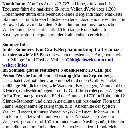
Kombibahn.
Von Les Attelas (2.727 m Höhe) direkt nach La
Tzoumaz führt die markierte Skiroute Vallon d'Arbi über 1.200
Höhenmeter durch eine beeindruckende Berglandschaft. Markierte
Skitouren- und Schneeschuhstrecken laden dazu ein, die winterliche
Bergwelt aktiv zu erkunden. Adrenalin pur und unvergessliche
Wintermomente verspricht die 10 km lange Rodelbahn ab
Savoleyres; sie ist bequem mit der Kabinenbahn erreichbar.
Sommer-Info
In der Sommersaison Gratis-Bergbahnnutzung La Tzoumaz –
Verbier sowie VIP-Pass
mit weiteren kostenlosen Angeboten wie
u. a. Minigolf und Freibad Verbier.
Gültigkeitszeitraum und
weitere Infos
Im Sommer gibt es reduzierte Nebenkosten: 20 CHF pro
Person/Woche für Strom + Heizung (Mai bis September).
Das Chalet verfügt über Gartenmöbel und einen Grill. Es bietet
vielfältige Möglichkeiten, wie Wandern, Bergsteigen, Mountainbike,
Klettern, Gleitschirmfliegen, Tennis, Golf (in Verbier) oder Angeln.
In La Tzoumaz gibt es den Pfad der Sinne auf 1700 m Höhe, mit 12
'Sinnes-Stationen' und einer Ausstellung zur regionalen Flora und
Fauna. Angenehme Spaziergänge, z. B. Abschnitte der typisch
Walliser 'Bisses'(Suonen)-Wasserwege. Die Bisse de Saxon führt
direkt am Chalet vorbei und weiter über Nendaz nach Vercorin.
Wegenetz gesamt rund 150 km. Interessante Ausflugsmöglichkeiten
durch die Lage im Dreiländereck Schweiz - Italien - Frankreich,