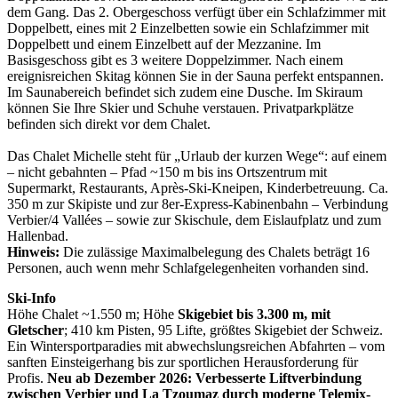
dem Gang. Das 2. Obergeschoss verfügt über ein Schlafzimmer mit
Doppelbett, eines mit 2 Einzelbetten sowie ein Schlafzimmer mit
Doppelbett und einem Einzelbett auf der Mezzanine. Im
Basisgeschoss gibt es 3 weitere Doppelzimmer. Nach einem
ereignisreichen Skitag können Sie in der Sauna perfekt entspannen.
Im Saunabereich befindet sich zudem eine Dusche. Im Skiraum
können Sie Ihre Skier und Schuhe verstauen. Privatparkplätze
befinden sich direkt vor dem Chalet.
Das Chalet Michelle steht für „Urlaub der kurzen Wege“: auf einem
– nicht gebahnten – Pfad ~150 m bis ins Ortszentrum mit
Supermarkt, Restaurants, Après-Ski-Kneipen, Kinderbetreuung. Ca.
350 m zur Skipiste und zur 8er-Express-Kabinenbahn – Verbindung
Verbier/4 Vallées – sowie zur Skischule, dem Eislaufplatz und zum
Hallenbad.
Hinweis:
Die zulässige Maximalbelegung des Chalets beträgt 16
Personen, auch wenn mehr Schlafgelegenheiten vorhanden sind.
Ski-Info
Höhe Chalet ~1.550 m; Höhe
Skigebiet bis 3.300 m, mit
Gletscher
; 410 km Pisten, 95 Lifte, größtes Skigebiet der Schweiz.
Ein Wintersportparadies mit abwechslungsreichen Abfahrten – vom
sanften Einsteigerhang bis zur sportlichen Herausforderung für
Profis.
Neu ab Dezember 2026: Verbesserte Liftverbindung
zwischen Verbier und La Tzoumaz durch moderne Telemix-