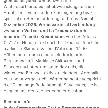
größtes Skigebiet der Schweiz. Ein
Wintersportparadies mit abwechslungsreichen
Abfahrten – vom sanften Einsteigerhang bis zur
sportlichen Herausforderung für Profis.
Neu ab
Dezember 2026: Verbesserte Liftverbindung
zwischen Verbier und La Tzoumaz durch
moderne Telemix-Kombibahn.
Von Les Attelas
(2.727 m Höhe) direkt nach La Tzoumaz führt die
markierte Skiroute Vallon d'Arbi über 1.200
Höhenmeter durch eine beeindruckende
Berglandschaft. Markierte Skitouren- und
Schneeschuhstrecken laden dazu ein, die
winterliche Bergwelt aktiv zu erkunden. Adrenalin
pur und unvergessliche Wintermomente verspricht
die 10 km lange Rodelbahn ab Savoleyres; sie ist
bequem mit der Kabinenbahn erreichbar.
Sommer-Info
In der Sommersaison Gratis-Bergbahnnutzung