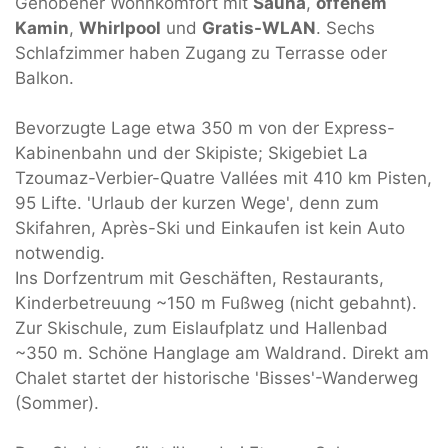
Gehobener Wohnkomfort mit
Sauna
,
offenem
Kamin
,
Whirlpool
und
Gratis-WLAN
. Sechs
Schlafzimmer haben Zugang zu Terrasse oder
Balkon.
Bevorzugte Lage etwa 350 m von der Express-
Kabinenbahn und der Skipiste; Skigebiet La
Tzoumaz-Verbier-Quatre Vallées mit 410 km Pisten,
95 Lifte. 'Urlaub der kurzen Wege', denn zum
Skifahren, Après-Ski und Einkaufen ist kein Auto
notwendig.
Ins Dorfzentrum mit Geschäften, Restaurants,
Kinderbetreuung ~150 m Fußweg (nicht gebahnt).
Zur Skischule, zum Eislaufplatz und Hallenbad
~350 m. Schöne Hanglage am Waldrand. Direkt am
Chalet startet der historische 'Bisses'-Wanderweg
(Sommer).