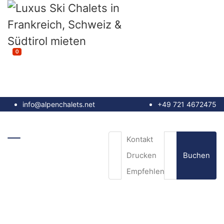
0
info@alpenchalets.net
+49 721 4672475
Kontakt
Buchen
Drucken
Empfehlen
E-Mail
*