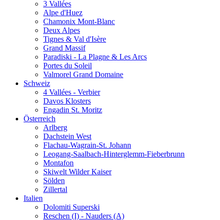
3 Vallées
Alpe d'Huez
Chamonix Mont-Blanc
Deux Alpes
Tignes & Val d'Isère
Grand Massif
Paradiski - La Plagne & Les Arcs
Portes du Soleil
Valmorel Grand Domaine
Schweiz
4 Vallées - Verbier
Davos Klosters
Engadin St. Moritz
Österreich
Arlberg
Dachstein West
Flachau-Wagrain-St. Johann
Leogang-Saalbach-Hinterglemm-Fieberbrunn
Montafon
Skiwelt Wilder Kaiser
Sölden
Zillertal
Italien
Dolomiti Superski
Reschen (I) - Nauders (A)