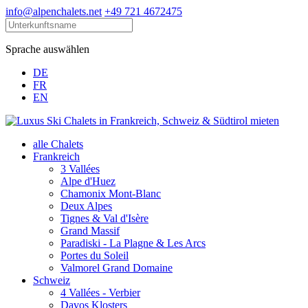
info@alpenchalets.net
+49 721 4672475
Sprache auswählen
DE
FR
EN
alle Chalets
Frankreich
3 Vallées
Alpe d'Huez
Chamonix Mont-Blanc
Deux Alpes
Tignes & Val d'Isère
Grand Massif
Paradiski - La Plagne & Les Arcs
Portes du Soleil
Valmorel Grand Domaine
Schweiz
4 Vallées - Verbier
Davos Klosters