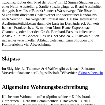
Tzoumaz gibt es den 'Pfad der Sinne' mit 12 Sinnes-Stationen und
einer Natur-Ausstellung. Sanfte Spaziergänge, z. B. auf Abschnitten
der typisch walliser 'Bisses'(Suonen)-Wasserwege. Die Bisse de
Saxon führt direkt am Chalet vorbei und weiter über Nendaz bis
nach Vercorin. Das Wegenetz umfasst rund 150 km. Interessante
Ausflugsmöglichkeiten durch die Lage im Dreiländereck Schweiz -
Italien - Frankreich, z. B. mit dem Mont-Blanc-Express nach
Chamonix, oder über den Gr. St. Bernhard-Pass ins italienische
Aosta-Tal. Zum Badesee 'Les Iles' bei Sion ca. 20 Auto-min. Sion
mit seiner verwinkelten Altstadt bietet auch zum Shoppen und
Kulturerlebnis viel Abwechslung.
Skipass
Im Skigebiet La Tzoumaz & 4 Vallées gibt es je nach Zeitraum
Vorverkaufsrabatte der Liftgesellschaft Téléverbier.
Skipassübersicht
Allgemeine Wohnungsbeschreibung
Küche zum Wohnraum offen (Spülmaschine + Kühlschrank mit
Gefrierfach + Herd mit Cerankochfeld + Backofen + Grill +