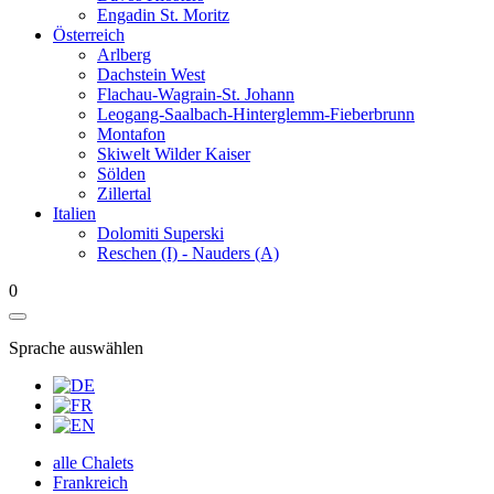
Engadin St. Moritz
Österreich
Arlberg
Dachstein West
Flachau-Wagrain-St. Johann
Leogang-Saalbach-Hinterglemm-Fieberbrunn
Montafon
Skiwelt Wilder Kaiser
Sölden
Zillertal
Italien
Dolomiti Superski
Reschen (I) - Nauders (A)
0
Sprache auswählen
alle Chalets
Frankreich