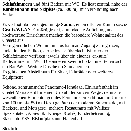
Schlafzimmern
und fünf Bädern mit WC. Es liegt zentral, nahe der
Kabinenbahn und Skipiste
(ca. 500 m), mit Verbindung nach
Verbier.
Es verfügt über eine geräumige
Sauna
, einen offenen Kamin sowie
Gratis-WLAN
. Großzügigkeit, durchdachte Aufteilung und
hochwertige Einrichtung machen die besondere Wohnqualität des
Chalets aus.
Vom gemütlichen Wohnraum aus hat man Zugang zum großen,
umlaufenden Balkon, der teilweise überdacht ist. Vier der
Schlafzimmer verfügen jeweils über ein eigenes 'en-suite'
Badezimmer mit WC. Die anderen zwei Schlafzimmer teilen sich
ein Bad/WC. Weitere Dusche im Saunabereich.
Es gibt einen Abstellraum für Skier, Fahrräder oder weiteres
Equipment.
Schöne, zentrumsnahe Panorama-Hanglage. Ein Aufenthalt im
Chalet Maria steht für einen 'Urlaub der kurzen Wege', denn alle
wesentlichen Einrichtungen des Ferienorts erreicht man im Umkreis
von 100 m bis 350 m. Dazu gehören der moderne Supermarkt, mit
Bäckerei und Metzgerei, mehrere Restaurants mit Walliser
Spezialitäten, Après-Ski-Kneipen/Cafés, Kinderbetreuung,
Skischule ESS, Eislaufplatz und Hallenbad.
Ski-Info