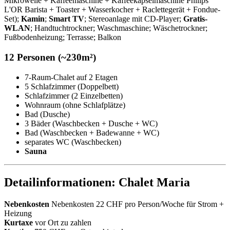
Mikrowelle + Kaffeemaschine + Kaffeekapselmaschine Philips
L'OR Barista + Toaster + Wasserkocher + Raclettegerät + Fondue-
Set);
Kamin
;
Smart TV
; Stereoanlage mit CD-Player;
Gratis-
WLAN
; Handtuchtrockner; Waschmaschine; Wäschetrockner;
Fußbodenheizung; Terrasse; Balkon
12 Personen (~230m²)
7-Raum-Chalet auf 2 Etagen
5 Schlafzimmer (Doppelbett)
Schlafzimmer (2 Einzelbetten)
Wohnraum (ohne Schlafplätze)
Bad (Dusche)
3 Bäder (Waschbecken + Dusche + WC)
Bad (Waschbecken + Badewanne + WC)
separates WC (Waschbecken)
Sauna
Detailinformationen: Chalet Maria
Nebenkosten
Nebenkosten 22 CHF pro Person/Woche für Strom +
Heizung
Kurtaxe
vor Ort zu zahlen