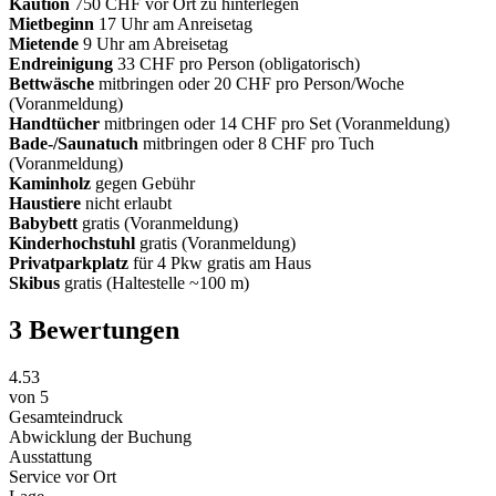
Kaution
750 CHF vor Ort zu hinterlegen
Mietbeginn
17 Uhr am Anreisetag
Mietende
9 Uhr am Abreisetag
Endreinigung
33 CHF pro Person (obligatorisch)
Bettwäsche
mitbringen oder 20 CHF pro Person/Woche
(Voranmeldung)
Handtücher
mitbringen oder 14 CHF pro Set (Voranmeldung)
Bade-/Saunatuch
mitbringen oder 8 CHF pro Tuch
(Voranmeldung)
Kaminholz
gegen Gebühr
Haustiere
nicht erlaubt
Babybett
gratis (Voranmeldung)
Kinderhochstuhl
gratis (Voranmeldung)
Privatparkplatz
für 4 Pkw gratis am Haus
Skibus
gratis (Haltestelle ~100 m)
3 Bewertungen
4.53
von
5
Gesamteindruck
Abwicklung der Buchung
Ausstattung
Service vor Ort