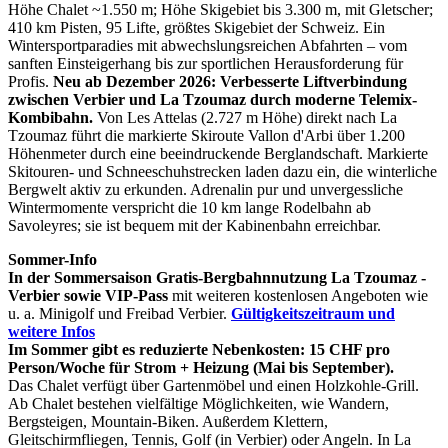
Höhe Chalet ~1.550 m; Höhe Skigebiet bis 3.300 m, mit Gletscher;
410 km Pisten, 95 Lifte, größtes Skigebiet der Schweiz. Ein
Wintersportparadies mit abwechslungsreichen Abfahrten – vom
sanften Einsteigerhang bis zur sportlichen Herausforderung für
Profis.
Neu ab Dezember 2026: Verbesserte Liftverbindung
zwischen Verbier und La Tzoumaz durch moderne Telemix-
Kombibahn.
Von Les Attelas (2.727 m Höhe) direkt nach La
Tzoumaz führt die markierte Skiroute Vallon d'Arbi über 1.200
Höhenmeter durch eine beeindruckende Berglandschaft. Markierte
Skitouren- und Schneeschuhstrecken laden dazu ein, die winterliche
Bergwelt aktiv zu erkunden. Adrenalin pur und unvergessliche
Wintermomente verspricht die 10 km lange Rodelbahn ab
Savoleyres; sie ist bequem mit der Kabinenbahn erreichbar.
Sommer-Info
In der Sommersaison Gratis-Bergbahnnutzung La Tzoumaz -
Verbier sowie VIP-Pass
mit weiteren kostenlosen Angeboten wie
u. a. Minigolf und Freibad Verbier.
Gültigkeitszeitraum und
weitere Infos
Im Sommer gibt es reduzierte Nebenkosten: 15 CHF pro
Person/Woche für Strom + Heizung (Mai bis September).
Das Chalet verfügt über Gartenmöbel und einen Holzkohle-Grill.
Ab Chalet bestehen vielfältige Möglichkeiten, wie Wandern,
Bergsteigen, Mountain-Biken. Außerdem Klettern,
Gleitschirmfliegen, Tennis, Golf (in Verbier) oder Angeln. In La