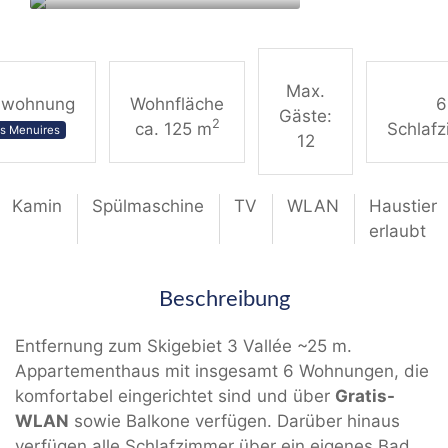
Max.
nwohnung
Wohnfläche
6
Gäste:
2
ca. 125 m
Schlaf
s Menuires
12
Kamin
Spülmaschine
TV
WLAN
Haustier
erlaubt
Beschreibung
Entfernung zum Skigebiet 3 Vallée ~25 m.
Appartementhaus mit insgesamt 6 Wohnungen, die
komfortabel eingerichtet sind und über
Gratis-
WLAN
sowie Balkone verfügen. Darüber hinaus
verfügen alle Schlafzimmer über ein eigenes Bad.