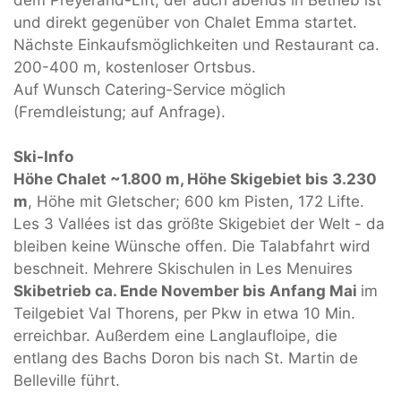
dem Preyerand-Lift, der auch abends in Betrieb ist
und direkt gegenüber von Chalet Emma startet.
Nächste Einkaufsmöglichkeiten und Restaurant ca.
200-400 m, kostenloser Ortsbus.
Auf Wunsch Catering-Service möglich
(Fremdleistung; auf Anfrage).
Ski-Info
Höhe Chalet ~1.800 m, Höhe Skigebiet bis 3.230
m
, Höhe mit Gletscher; 600 km Pisten, 172 Lifte.
Les 3 Vallées ist das größte Skigebiet der Welt - da
bleiben keine Wünsche offen. Die Talabfahrt wird
beschneit. Mehrere Skischulen in Les Menuires
Skibetrieb ca. Ende November bis Anfang Mai
im
Teilgebiet Val Thorens, per Pkw in etwa 10 Min.
erreichbar. Außerdem eine Langlaufloipe, die
entlang des Bachs Doron bis nach St. Martin de
Belleville führt.