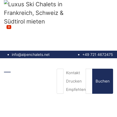
0
info@alpenchalets.net
+49 721 4672475
Kontakt
Buchen
Drucken
Empfehlen
E-Mail
*