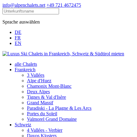
info@alpenchalets.net
+49 721 4672475
Sprache auswählen
DE
FR
EN
alle Chalets
Frankreich
3 Vallées
Alpe d'Huez
Chamonix Mont-Blanc
Deux Alpes
Tignes & Val d'Isère
Grand Massif
Paradiski - La Plagne & Les Arcs
Portes du Soleil
Valmorel Grand Domaine
Schweiz
4 Vallées - Verbier
Davos Klosters