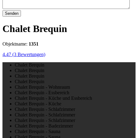
Senden
Chalet Brequin
Objektname:
1351
4.47
(3 Bewertungen)
Chalet Brequin
Chalet Brequin
Chalet Brequin
Chalet Brequin
Chalet Brequin - Wohnraum
Chalet Brequin - Essbereich
Chalet Brequin - Küche und Essbereich
Chalet Brequin - Küche
Chalet Brequin - Schlafzimmer
Chalet Brequin - Schlafzimmer
Chalet Brequin - Schlafzimmer
Chalet Brequin - Badezimmer
Chalet Brequin - Sauna
Chalet Brequin - Sauna