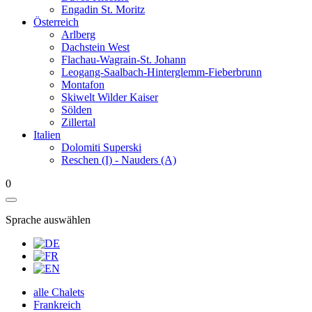
Engadin St. Moritz
Österreich
Arlberg
Dachstein West
Flachau-Wagrain-St. Johann
Leogang-Saalbach-Hinterglemm-Fieberbrunn
Montafon
Skiwelt Wilder Kaiser
Sölden
Zillertal
Italien
Dolomiti Superski
Reschen (I) - Nauders (A)
0
Sprache auswählen
alle Chalets
Frankreich