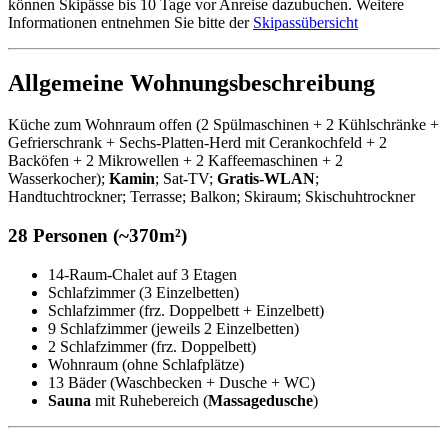
können Skipässe bis 10 Tage vor Anreise dazubuchen. Weitere
Informationen entnehmen Sie bitte der
Skipassübersicht
Allgemeine Wohnungsbeschreibung
Küche zum Wohnraum offen (2 Spülmaschinen + 2 Kühlschränke +
Gefrierschrank + Sechs-Platten-Herd mit Cerankochfeld + 2
Backöfen + 2 Mikrowellen + 2 Kaffeemaschinen + 2
Wasserkocher);
Kamin
; Sat-TV;
Gratis-WLAN
;
Handtuchtrockner; Terrasse; Balkon; Skiraum; Skischuhtrockner
28 Personen (~370m²)
14-Raum-Chalet auf 3 Etagen
Schlafzimmer (3 Einzelbetten)
Schlafzimmer (frz. Doppelbett + Einzelbett)
9 Schlafzimmer (jeweils 2 Einzelbetten)
2 Schlafzimmer (frz. Doppelbett)
Wohnraum (ohne Schlafplätze)
13 Bäder (Waschbecken + Dusche + WC)
Sauna
mit Ruhebereich (
Massagedusche
)