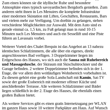
Zum einen können sie die idyllische Ruhe und besondere
Atmosphäre eines typisch savoyardischen Bergdorfs genießen. Zum
anderen steht ihnen in Les Menuires die komplette Infrastruktur
einer modernen Skistation mit Liften, Geschäften, Restaurants, Bars
und vielem mehr zur Verfügung. Um dorthin zu gelangen, stehen
verschiedene Möglichkeiten zur Auswahl. Mit dem Auto sind es
gerade einmal ca. 1,5 km, zu Fuß gelangt man in rund 10-15
Minuten nach Les Menuires und auch ein Sessellift und eine Piste
führen an Lavassaix vorbei.
Weiterer Vorteil des Chalet Brequin ist das Angebot an 13 nahezu
identischen Schlafzimmern, die alle über ein eigenes, direkt
angeschlossenes Bad verfügen. 3 Doppelzimmer liegen im
Erdgeschoss des Hauses, wo sich auch die
Sauna mit Ruhebereich
und Massagedusche
, der Skiraum mit Skischuhtrockner und die
Garage befinden. 2 weitere Doppelzimmer befinden sich in der 1.
Etage, die vor allem dem weitläufigen Wohnbereich vorbehalten ist.
Zu diesem gehört eine große Sofa-Landschaft mit
Kamin
, Sat-TV
sowie der große Essbereich mit moderner offener Küche und
anschließender Terrasse. Alle weiteren Schlafzimmer und Bäder
liegen schließlich in der 2. Etage des Hauses, die ebenfalls einen
großen Balkon bietet.
Als weitere Services gibt es einen gratis Internetzugang per WLAN
im ganzen Haus sowie 10 weitere Parkplätze am Haus. Auf Wunsch