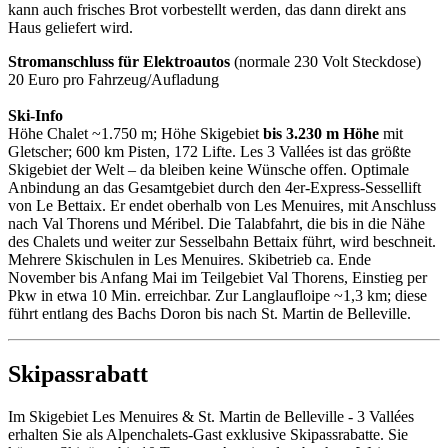
kann auch frisches Brot vorbestellt werden, das dann direkt ans
Haus geliefert wird.
Stromanschluss für Elektroautos
(normale 230 Volt Steckdose)
20 Euro pro Fahrzeug/Aufladung
Ski-Info
Höhe Chalet ~1.750 m; Höhe Skigebiet
bis 3.230 m Höhe
mit
Gletscher; 600 km Pisten, 172 Lifte. Les 3 Vallées ist das größte
Skigebiet der Welt – da bleiben keine Wünsche offen. Optimale
Anbindung an das Gesamtgebiet durch den 4er-Express-Sessellift
von Le Bettaix. Er endet oberhalb von Les Menuires, mit Anschluss
nach Val Thorens und Méribel. Die Talabfahrt, die bis in die Nähe
des Chalets und weiter zur Sesselbahn Bettaix führt, wird beschneit.
Mehrere Skischulen in Les Menuires. Skibetrieb ca. Ende
November bis Anfang Mai im Teilgebiet Val Thorens, Einstieg per
Pkw in etwa 10 Min. erreichbar. Zur Langlaufloipe ~1,3 km; diese
führt entlang des Bachs Doron bis nach St. Martin de Belleville.
Skipassrabatt
Im Skigebiet Les Menuires & St. Martin de Belleville - 3 Vallées
erhalten Sie als Alpenchalets-Gast exklusive Skipassrabatte. Sie