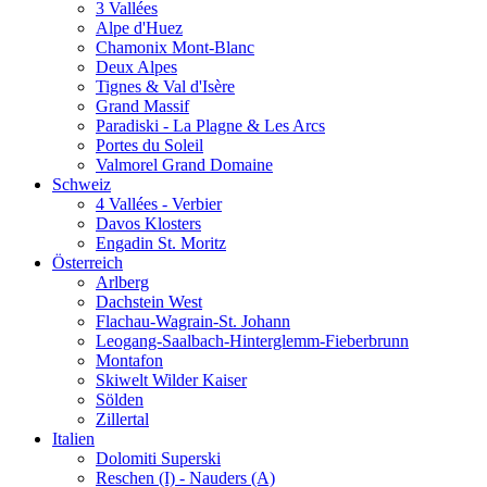
3 Vallées
Alpe d'Huez
Chamonix Mont-Blanc
Deux Alpes
Tignes & Val d'Isère
Grand Massif
Paradiski - La Plagne & Les Arcs
Portes du Soleil
Valmorel Grand Domaine
Schweiz
4 Vallées - Verbier
Davos Klosters
Engadin St. Moritz
Österreich
Arlberg
Dachstein West
Flachau-Wagrain-St. Johann
Leogang-Saalbach-Hinterglemm-Fieberbrunn
Montafon
Skiwelt Wilder Kaiser
Sölden
Zillertal
Italien
Dolomiti Superski
Reschen (I) - Nauders (A)