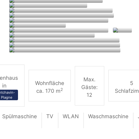
ienhaus
Max.
Wohnfläche
5
in
Gäste:
2
ca. 170 m
Schlafzi
tchavin-
12
 Plagne
Spülmaschine
TV
WLAN
Waschmaschine