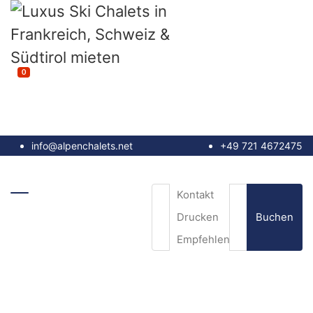
0
info@alpenchalets.net
+49 721 4672475
Kontakt
Buchen
Drucken
Empfehlen
E-Mail
*