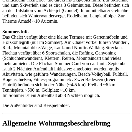
und zum Skiverleih sind es circa 3 Gehminuten. Diese befinden sich
an der Talstation vom Achterjet (Gondel). In unmittelbarer Gehnähe
befinden sich Winterwanderwege, Rodelbahn, Langlaufloipe. Zur
Therme Amadé ~10 Automin.
Sommer-Info
Das Chalet verfügt über eine kleine Terrasse mit Gartenmöbeln und
Holzkohlegrill (nur im Sommer). Am Chalet vorbei führen Wander-,
Rad-, Mountainbike-Wege, Lauf- und Nordic-Walking-Strecken.
Flachau verfügt über 6 Sportschulen, die Rafting, Canyoning
(Schluchtenwandern), Klettern, Reiten, Mountaincart und vieles
mehr anbieten. Die Flachau Sommer Card von ca. Juni - September
ist ab 2 Nächten Aufenthalt inklusive; angeboten werden gratis
Aktivitäten, wie geführte Wanderungen, Beach-Volleyball, Fußball,
Bogenschießen, Fitnessprogramm etc. Zwei Badeseen (freier
Eintritt) befinden sich in der Nähe (~4-5 km), Freibad ~6 km.
Tennisplatz ~500 m, Golfplatz ~10 km.
Im Sommer ist ein Aufenthalt ab 3 Nächten möglich.
Die Außenbilder sind Beispielbilder.
Allgemeine Wohnungsbeschreibung