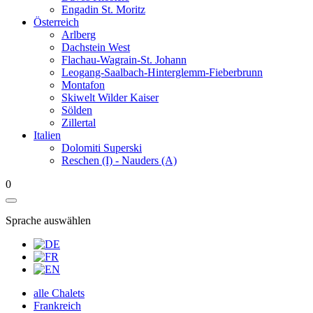
Engadin St. Moritz
Österreich
Arlberg
Dachstein West
Flachau-Wagrain-St. Johann
Leogang-Saalbach-Hinterglemm-Fieberbrunn
Montafon
Skiwelt Wilder Kaiser
Sölden
Zillertal
Italien
Dolomiti Superski
Reschen (I) - Nauders (A)
0
Sprache auswählen
alle Chalets
Frankreich