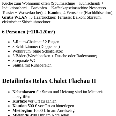
Küche zum Wohnraum offen (Spülmaschine + Kühlschrank +
Induktionsherd + Backofen + Kaffeekapselmaschine Nespresso +
Toaster + Wasserkocher); 2
Kamine
; 4 Fernseher (Flachbildschirm);
Gratis-WLAN
; 3 Haartrockner; Terrasse; Balkon; Skiraum;
elektrischer Skischuhtrockner
6 Personen (~110-120m²)
5-Raum-Chalet auf 2 Etagen
3 Schlafzimmer (Doppelbett)
Wohnraum (ohne Schlafplätze)
3 Bäder (Waschbecken + Dusche oder Badewanne)
3 separate WC
Sauna
mit Ruhebereich
Detailinfos Relax Chalet Flachau II
Nebenkosten
für Strom und Heizung sind im Mietpreis
inbegriffen
Kurtaxe
vor Ort zu zahlen
Kaution
500 € vor Ort zu hinterlegen
Mietbeginn
16:00 Uhr am Anreisetag
Mietende
9:00 Uhr am Abreisetag