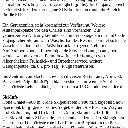
einmal pro Woche auf Anfrage möglich (gratis). Im Eingangsbereich
befindet sich zudem der eigene Skischuhtrockner und ein Bereich
für die Ski.
Ein Garagenplatz steht kostenfrei zur Verfügung. Weitere
Außenparkplätze vor den Chalets sind vorhanden. Zur
gemeinsamen Nutzung befindet sich in der Garage ein nur mit Code
zugänglicher Skiraum. Im Waschsalon des Resorts befindet sich eine
Waschmaschine und ein Wäschetrockner (gegen Gebühr).
Auf Anfrage können Ihnen folgende Serviceleistungen angeboten
werden – von externen Partnern – (keine Leistungen von
Alpenchalets): Frühstück- und Brötchenservice, weitere
Garagenplätze (ca. 8 € pro Tag), Flughafentransfer.
Ins Zentrum von Flachau sowie zu diversen Restaurants, Après-Ski-
Bars sowie Nightlife-Möglichkeiten sind es nur wenige Schritte.
Das nächste Lebensmittelgeschäft ist circa 15 Gehminuten entfernt.
Ski-Info
Höhe Chalet ~900 m; Höhe Skigebiet bis 1.980 m. Skigebiet Snow
Space Salzburg, gemeinsames Skigebiet der Orte Flachau, Wagrain
und St. Johann, mit 115 km Pisten, 5 km Skirouten, 43 Liften. Teil
des Skiverbundes Ski amadé, bestehend aus den 5 Top-Skiregionen
Österreichs. Die nächste rote Piste führt zur Bergstation der 8er-
Gondelbahn 'Achterjet', die direkt ins Skigebiet führt. Zur Skischule