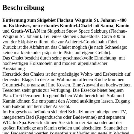
Beschreibung
Entfernung zum Skigebiet Flachau-Wagrain-St. Johann ~400
m. Exklusives, neu erbautes Komfort-Chalet
mit
Sauna
,
Kamin
und
Gratis-WLAN
im Skigebiet Snow Space Salzburg (Flachau-
Wagrain-St. Johann). Teil eines kleinen Chaletdorfs. Circa 400 m
von der Skipiste entfernt, die zur Achterjet-Gondelbahn führt.
Zurück ist die Abfahrt an das Chalet möglich (je nach Schneelage;
keine markierte oder präparierte Piste; auf eigene Gefahr).
Das Chalet besticht durch seine geschmackvolle Einrichtung, mit
hochwertigen Holzmöbeln und modern-alpenländischer
Ausstattung.
Herzstück des Chalets ist der großzügige Wohn- und Essbereich auf
der ersten Etage. In der zum Wohnraum offenen Küche kommen
Gourmet-Fans ganz auf ihre Kosten. Eine Auswahl an hochwertigen
Teesorten steht gratis zur Verfügung. Die Essecke bietet bequem
Platz für 6 Personen. Im gemütlichen Wohnbereich mit Sofa und
Kamin können Sie entspannt den Abend ausklingen lassen. Zugang
zum Balkon mit herrlicher Aussicht.
Im Erdgeschoss befinden sich drei Schlafzimmer mit eigenem TV,
integriertem Bad (Regendusche oder Badewanne) und separatem
WC. Im Spa-Bereich können Sie sich in der Sauna oder auf der
großen Ruheliege am Kamin erholen und abschalten. Saunatücher
und Bademäntel werden kostenfrei zur Verfügung gestellt; Wechsel