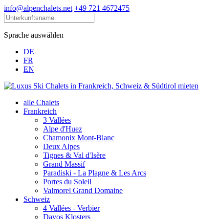
info@alpenchalets.net
+49 721 4672475
Sprache auswählen
DE
FR
EN
alle Chalets
Frankreich
3 Vallées
Alpe d'Huez
Chamonix Mont-Blanc
Deux Alpes
Tignes & Val d'Isère
Grand Massif
Paradiski - La Plagne & Les Arcs
Portes du Soleil
Valmorel Grand Domaine
Schweiz
4 Vallées - Verbier
Davos Klosters