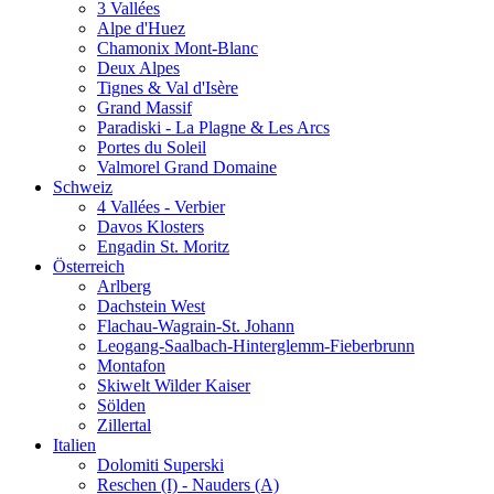
3 Vallées
Alpe d'Huez
Chamonix Mont-Blanc
Deux Alpes
Tignes & Val d'Isère
Grand Massif
Paradiski - La Plagne & Les Arcs
Portes du Soleil
Valmorel Grand Domaine
Schweiz
4 Vallées - Verbier
Davos Klosters
Engadin St. Moritz
Österreich
Arlberg
Dachstein West
Flachau-Wagrain-St. Johann
Leogang-Saalbach-Hinterglemm-Fieberbrunn
Montafon
Skiwelt Wilder Kaiser
Sölden
Zillertal
Italien
Dolomiti Superski
Reschen (I) - Nauders (A)