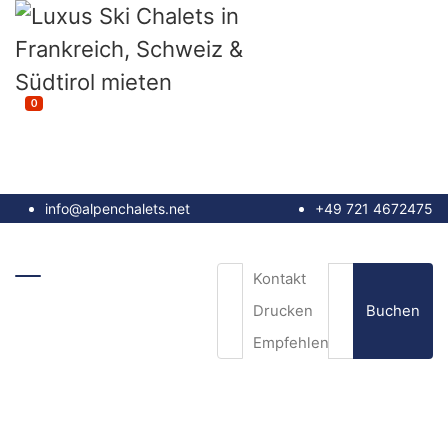
0
info@alpenchalets.net
+49 721 4672475
Kontakt
Buchen
Drucken
Empfehlen
E-Mail
*