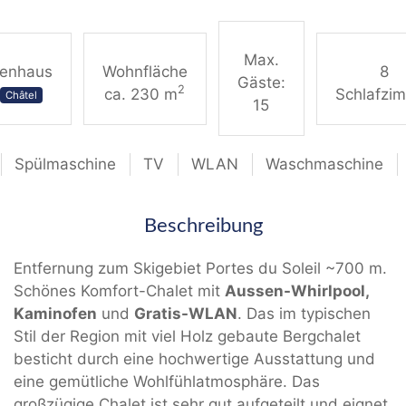
Max.
ienhaus
Wohnfläche
8
Gäste:
2
ca. 230 m
Schlafzi
Châtel
15
Spülmaschine
TV
WLAN
Waschmaschine
Beschreibung
Entfernung zum Skigebiet Portes du Soleil ~700 m.
Schönes Komfort-Chalet mit
Aussen-Whirlpool,
Kaminofen
und
Gratis-WLAN
. Das im typischen
Stil der Region mit viel Holz gebaute Bergchalet
besticht durch eine hochwertige Ausstattung und
eine gemütliche Wohlfühlatmosphäre. Das
großzügige Chalet ist sehr gut aufgeteilt und eignet