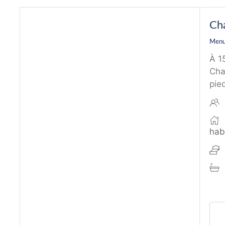
Ch
Menu
À 1
Cha
pied
hab