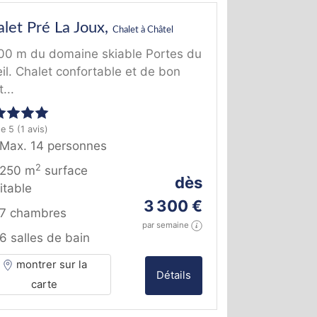
let Pré La Joux,
Chalet à Châtel
00 m du domaine skiable Portes du
eil. Chalet confortable et de bon
...
de 5
(1 avis)
Max. 14 personnes
2
250 m
surface
dès
itable
3 300 €
7 chambres
par semaine
6 salles de bain
montrer sur la
Détails
carte