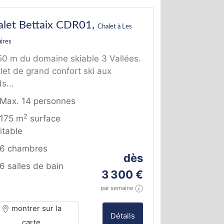
alet Bettaix CDR01,
Chalet à Les
ires
50 m du domaine skiable 3 Vallées.
let de grand confort ski aux
s...
Max. 14 personnes
2
175 m
surface
itable
6 chambres
dès
6 salles de bain
3 300 €
par semaine
montrer sur la
Détails
carte