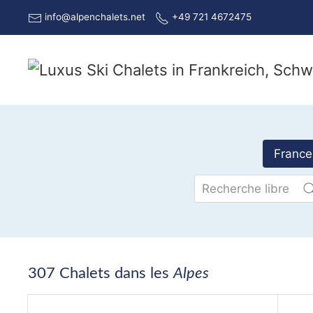
info@alpenchalets.net
+49 721 4672475
France
307 Chalets dans les
Alpes