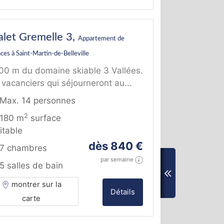
alet Gremelle 3,
Appartement de
ces à Saint-Martin-de-Belleville
00 m du domaine skiable 3 Vallées.
 vacanciers qui séjourneront au...
Max. 14 personnes
2
180 m
surface
itable
dès 840 €
7 chambres
par semaine
5 salles de bain
montrer sur la
Détails
carte