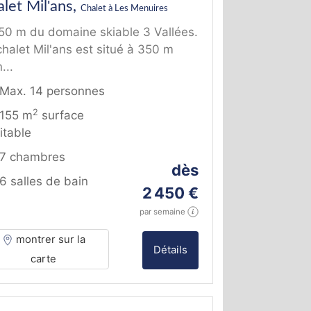
let Mil'ans,
Chalet à Les Menuires
50 m du domaine skiable 3 Vallées.
chalet Mil'ans est situé à 350 m
...
Max. 14 personnes
2
155 m
surface
itable
7 chambres
dès
6 salles de bain
2 450 €
par semaine
montrer sur la
Détails
carte