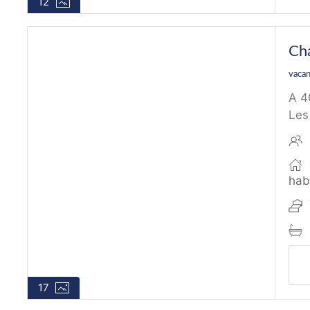
12
Ch
vacan
A 4
Les
hab
17