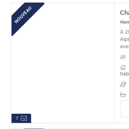
NOUVEAU
Cha
Alpe
À 2
Alp
avec
hab
7