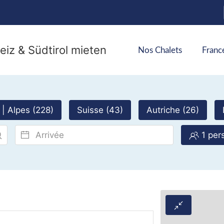
Nos Chalets
France
 | Alpes (228)
Suisse (43)
Autriche (26)
1 per