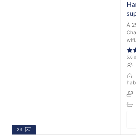
Ha
sup
À 2
Cha
wifi.
5.0 
hab
23