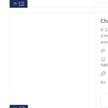
11
Ch
À 2
d'H
ave
hab