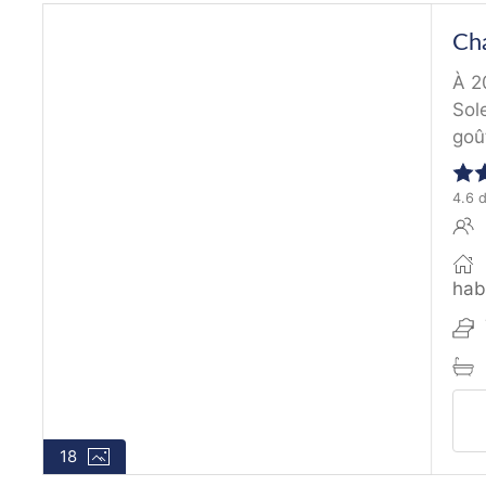
Cha
À 2
Sol
goût
4.6 
hab
18