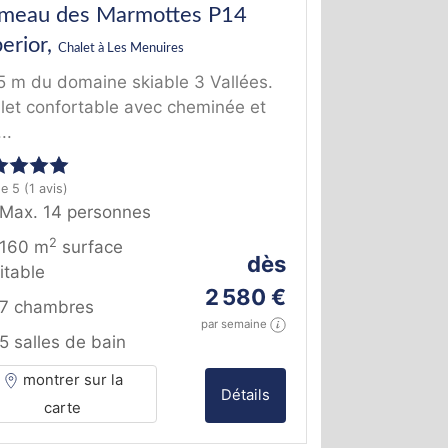
meau des Marmottes P14
erior,
Chalet à Les Menuires
5 m du domaine skiable 3 Vallées.
let confortable avec cheminée et
..
de 5
(1 avis)
Max. 14 personnes
2
160 m
surface
dès
itable
2 580 €
7 chambres
par semaine
5 salles de bain
montrer sur la
Détails
carte