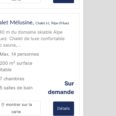
alet Mélusine,
Chalet à L 'Alpe d'Huez
40 m du domaine skiable Alpe
uez. Chalet de luxe confortable
c sauna,...
Max. 14 personnes
2
200 m
surface
itable
7 chambres
Sur
5 salles de bain
demande
montrer sur la
Détails
carte