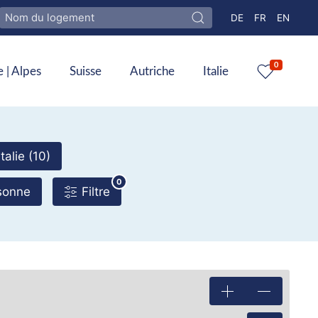
Sélectionnez votre
DE
FR
EN
0
 | Alpes
Suisse
Autriche
Italie
Italie (10)
0
sonne
Filtre