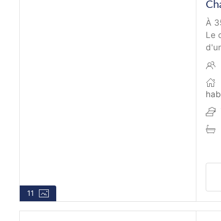
Cha
À 3
Le 
d'un
hab
11