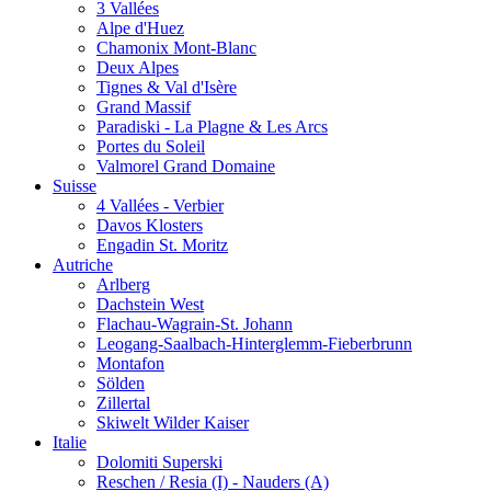
3 Vallées
Alpe d'Huez
Chamonix Mont-Blanc
Deux Alpes
Tignes & Val d'Isère
Grand Massif
Paradiski - La Plagne & Les Arcs
Portes du Soleil
Valmorel Grand Domaine
Suisse
4 Vallées - Verbier
Davos Klosters
Engadin St. Moritz
Autriche
Arlberg
Dachstein West
Flachau-Wagrain-St. Johann
Leogang-Saalbach-Hinterglemm-Fieberbrunn
Montafon
Sölden
Zillertal
Skiwelt Wilder Kaiser
Italie
Dolomiti Superski
Reschen / Resia (I) - Nauders (A)