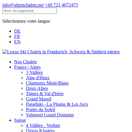
info@alpenchalets.net
+49 721 4672475
Sélectionnez votre langue
DE
FR
EN
Nos Chalets
France | Alpes
3 Vallées
Alpe d'Huez
Chamonix Mont-Blanc
Deux Alpes
Tignes & Val d'Isère
Grand Massif
Paradiski - La Plagne & Les Arcs
Portes du Soleil
Valmorel Grand Domaine
Suisse
4 Vallées - Verbier
Davos Klosters