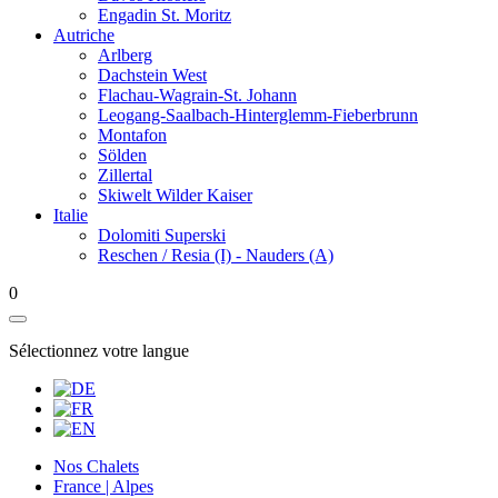
Engadin St. Moritz
Autriche
Arlberg
Dachstein West
Flachau-Wagrain-St. Johann
Leogang-Saalbach-Hinterglemm-Fieberbrunn
Montafon
Sölden
Zillertal
Skiwelt Wilder Kaiser
Italie
Dolomiti Superski
Reschen / Resia (I) - Nauders (A)
0
Sélectionnez votre langue
Nos Chalets
France | Alpes