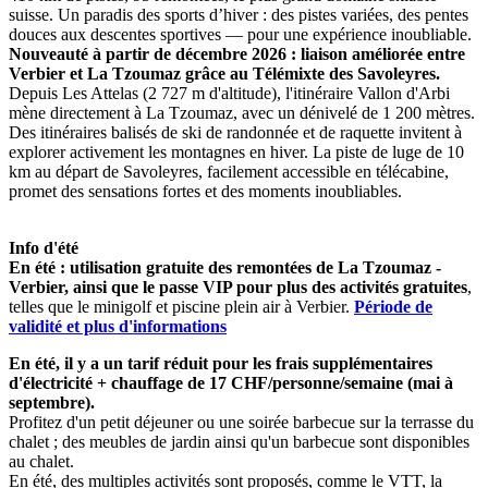
suisse. Un paradis des sports d’hiver : des pistes variées, des pentes
douces aux descentes sportives — pour une expérience inoubliable.
Nouveauté à partir de décembre 2026 : liaison améliorée entre
Verbier et La Tzoumaz grâce au Télémixte des Savoleyres.
Depuis Les Attelas (2 727 m d'altitude), l'itinéraire Vallon d'Arbi
mène directement à La Tzoumaz, avec un dénivelé de 1 200 mètres.
Des itinéraires balisés de ski de randonnée et de raquette invitent à
explorer activement les montagnes en hiver. La piste de luge de 10
km au départ de Savoleyres, facilement accessible en télécabine,
promet des sensations fortes et des moments inoubliables.
Info d'été
En été : utilisation gratuite des remontées de La Tzoumaz -
Verbier, ainsi que le passe VIP pour plus des activités gratuites
,
telles que le minigolf et piscine plein air à Verbier.
Période de
validité et plus d'informations
En été, il y a un tarif réduit pour les frais supplémentaires
d'électricité + chauffage de 17 CHF/personne/semaine (mai à
septembre).
Profitez d'un petit déjeuner ou une soirée barbecue sur la terrasse du
chalet ; des meubles de jardin ainsi qu'un barbecue sont disponibles
au chalet.
En été, des multiples activités sont proposés, comme le VTT, la