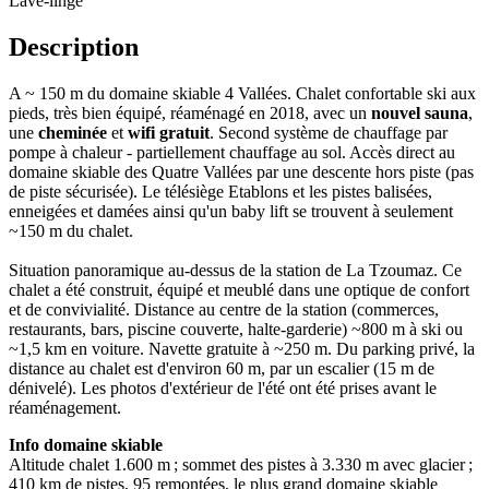
Lave-linge
Description
A ~ 150 m du domaine skiable 4 Vallées. Chalet confortable ski aux
pieds, très bien équipé, réaménagé en 2018, avec un
nouvel sauna
,
une
cheminée
et
wifi gratuit
. Second système de chauffage par
pompe à chaleur - partiellement chauffage au sol. Accès direct au
domaine skiable des Quatre Vallées par une descente hors piste (pas
de piste sécurisée). Le télésiège Etablons et les pistes balisées,
enneigées et damées ainsi qu'un baby lift se trouvent à seulement
~150 m du chalet.
Situation panoramique au-dessus de la station de La Tzoumaz. Ce
chalet a été construit, équipé et meublé dans une optique de confort
et de convivialité. Distance au centre de la station (commerces,
restaurants, bars, piscine couverte, halte-garderie) ~800 m à ski ou
~1,5 km en voiture. Navette gratuite à ~250 m. Du parking privé, la
distance au chalet est d'environ 60 m, par un escalier (15 m de
dénivelé). Les photos d'extérieur de l'été ont été prises avant le
réaménagement.
Info domaine skiable
Altitude chalet 1.600 m ; sommet des pistes à 3.330 m avec glacier ;
410 km de pistes, 95 remontées, le plus grand domaine skiable