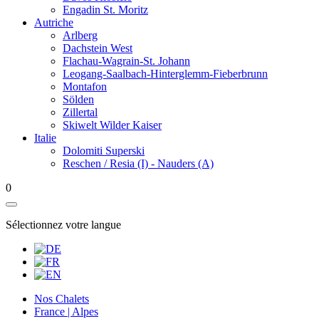
Engadin St. Moritz
Autriche
Arlberg
Dachstein West
Flachau-Wagrain-St. Johann
Leogang-Saalbach-Hinterglemm-Fieberbrunn
Montafon
Sölden
Zillertal
Skiwelt Wilder Kaiser
Italie
Dolomiti Superski
Reschen / Resia (I) - Nauders (A)
0
Sélectionnez votre langue
Nos Chalets
France | Alpes