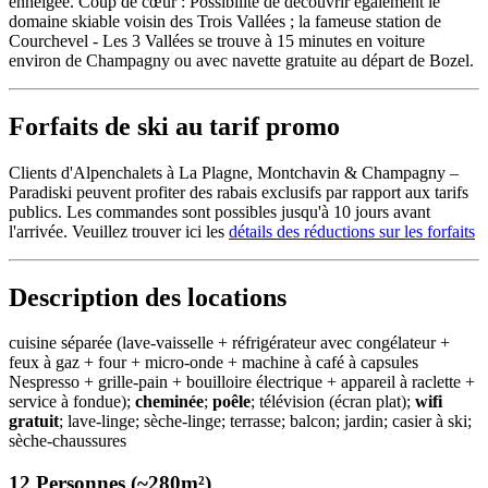
enneigée. Coup de cœur : Possibilité de découvrir également le
domaine skiable voisin des Trois Vallées ; la fameuse station de
Courchevel - Les 3 Vallées se trouve à 15 minutes en voiture
environ de Champagny ou avec navette gratuite au départ de Bozel.
Forfaits de ski au tarif promo
Clients d'Alpenchalets à La Plagne, Montchavin & Champagny –
Paradiski peuvent profiter des rabais exclusifs par rapport aux tarifs
publics. Les commandes sont possibles jusqu'à 10 jours avant
l'arrivée. Veuillez trouver ici les
détails des réductions sur les forfaits
Description des locations
cuisine séparée (lave-vaisselle + réfrigérateur avec congélateur +
feux à gaz + four + micro-onde + machine à café à capsules
Nespresso + grille-pain + bouilloire électrique + appareil à raclette +
service à fondue);
cheminée
;
poêle
; télévision (écran plat);
wifi
gratuit
; lave-linge; sèche-linge; terrasse; balcon; jardin; casier à ski;
sèche-chaussures
12 Personnes (~280m²)