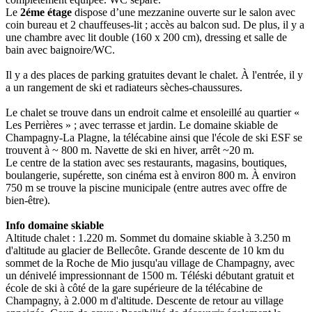
Le
2éme étage
dispose d’une mezzanine ouverte sur le salon avec
coin bureau et 2 chauffeuses-lit ; accès au balcon sud. De plus, il y a
une chambre avec lit double (160 x 200 cm), dressing et salle de
bain avec baignoire/WC.
Il y a des places de parking gratuites devant le chalet. À l'entrée, il y
a un rangement de ski et radiateurs sèches-chaussures.
Le chalet se trouve dans un endroit calme et ensoleillé au quartier «
Les Perrières » ; avec terrasse et jardin. Le domaine skiable de
Champagny-La Plagne, la télécabine ainsi que l'école de ski ESF se
trouvent à ~ 800 m. Navette de ski en hiver, arrêt ~20 m.
Le centre de la station avec ses restaurants, magasins, boutiques,
boulangerie, supérette, son cinéma est à environ 800 m. À environ
750 m se trouve la piscine municipale (entre autres avec offre de
bien-être).
Info domaine skiable
Altitude chalet : 1.220 m. Sommet du domaine skiable à 3.250 m
d'altitude au glacier de Bellecôte. Grande descente de 10 km du
sommet de la Roche de Mio jusqu'au village de Champagny, avec
un dénivelé impressionnant de 1500 m. Téléski débutant gratuit et
école de ski à côté de la gare supérieure de la télécabine de
Champagny, à 2.000 m d'altitude. Descente de retour au village