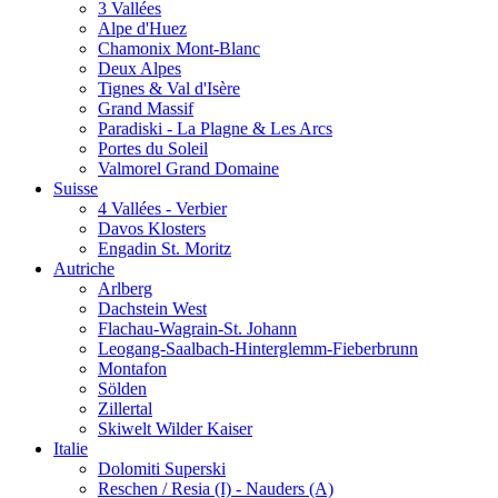
3 Vallées
Alpe d'Huez
Chamonix Mont-Blanc
Deux Alpes
Tignes & Val d'Isère
Grand Massif
Paradiski - La Plagne & Les Arcs
Portes du Soleil
Valmorel Grand Domaine
Suisse
4 Vallées - Verbier
Davos Klosters
Engadin St. Moritz
Autriche
Arlberg
Dachstein West
Flachau-Wagrain-St. Johann
Leogang-Saalbach-Hinterglemm-Fieberbrunn
Montafon
Sölden
Zillertal
Skiwelt Wilder Kaiser
Italie
Dolomiti Superski
Reschen / Resia (I) - Nauders (A)