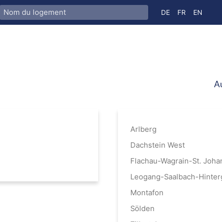
Sélectionnez votre
DE
FR
EN
Au
Arlberg
Dachstein West
Flachau-Wagrain-St. Joha
Leogang-Saalbach-Hinte
Montafon
Sölden