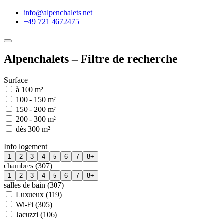
info@alpenchalets.net
+49 721 4672475
Alpenchalets – Filtre de recherche
Surface
à 100 m²
100 - 150 m²
150 - 200 m²
200 - 300 m²
dès 300 m²
Info logement
1
2
3
4
5
6
7
8+
chambres (307)
1
2
3
4
5
6
7
8+
salles de bain (307)
Luxueux (119)
Wi-Fi (305)
Jacuzzi (106)