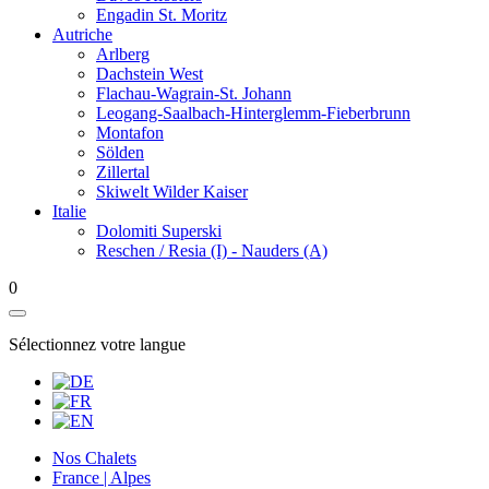
Engadin St. Moritz
Autriche
Arlberg
Dachstein West
Flachau-Wagrain-St. Johann
Leogang-Saalbach-Hinterglemm-Fieberbrunn
Montafon
Sölden
Zillertal
Skiwelt Wilder Kaiser
Italie
Dolomiti Superski
Reschen / Resia (I) - Nauders (A)
0
Sélectionnez votre langue
Nos Chalets
France | Alpes