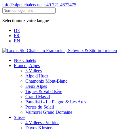
info@alpenchalets.net
+49 721 4672475
Sélectionnez votre langue
DE
FR
EN
Nos Chalets
France | Alpes
3 Vallées
Alpe d'Huez
Chamonix Mont-Blanc
Deux Alpes
Tignes & Val d'Isère
Grand Massif
Paradiski - La Plagne & Les Arcs
Portes du Soleil
Valmorel Grand Domaine
Suisse
4 Vallées - Verbier
Davos Klosters