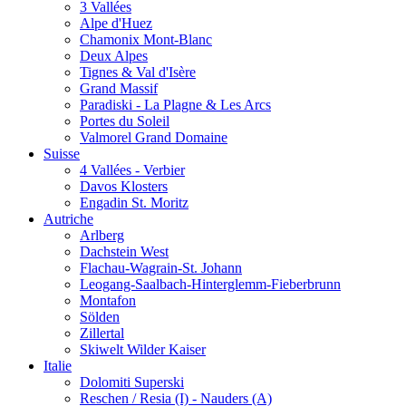
3 Vallées
Alpe d'Huez
Chamonix Mont-Blanc
Deux Alpes
Tignes & Val d'Isère
Grand Massif
Paradiski - La Plagne & Les Arcs
Portes du Soleil
Valmorel Grand Domaine
Suisse
4 Vallées - Verbier
Davos Klosters
Engadin St. Moritz
Autriche
Arlberg
Dachstein West
Flachau-Wagrain-St. Johann
Leogang-Saalbach-Hinterglemm-Fieberbrunn
Montafon
Sölden
Zillertal
Skiwelt Wilder Kaiser
Italie
Dolomiti Superski
Reschen / Resia (I) - Nauders (A)