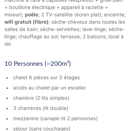
machine à café à capsules Nespresso + grille-pain
+ bouilloire électrique + appareil à raclette +
mixeur);
poêle
; 2 TV-satellite (écran plat); enceinte;
wifi gratuit (fibre)
; sèche-cheveux dans toutes les
salles de bain; sèche-serviettes; lave-linge; sèche-
linge; chauffage au sol; terrasse; 2 balcons; local à
ski
10 Personnes (~200m²)
chalet 6 pièces sur 3 étages
accès au chalet par un escalier
chambre (2 lits simples)
3 chambres (lit double)
mezzanine (canapé-lit 2 personnes)
séjour (sans couchages)