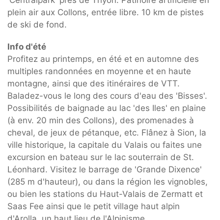
'Centralpark' près de Thyon. Patinoire artificielle en
plein air aux Collons, entrée libre. 10 km de pistes
de ski de fond.
Info d'été
Profitez au printemps, en été et en automne des
multiples randonnées en moyenne et en haute
montagne, ainsi que des itinéraires de VTT.
Baladez-vous le long des cours d'eau des 'Bisses'.
Possibilités de baignade au lac 'des Iles' en plaine
(à env. 20 min des Collons), des promenades à
cheval, de jeux de pétanque, etc. Flânez à Sion, la
ville historique, la capitale du Valais ou faites une
excursion en bateau sur le lac souterrain de St.
Léonhard. Visitez le barrage de 'Grande Dixence'
(285 m d'hauteur), ou dans la région les vignobles,
ou bien les stations du Haut-Valais de Zermatt et
Saas Fee ainsi que le petit village haut alpin
d'Arolla, un haut lieu de l'Alpinisme.