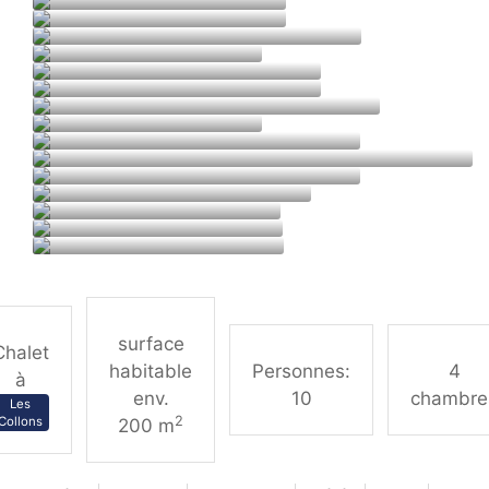
surface
Chalet
habitable
Personnes:
4
à
env.
10
chambre
Les
2
Collons
200 m