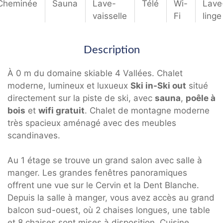
Cheminée
Sauna
Lave-
Télé
Wi-
Lave
vaisselle
Fi
linge
Description
À 0 m du domaine skiable 4 Vallées. Chalet
moderne, lumineux et luxueux
Ski in-Ski out
situé
directement sur la piste de ski, avec
sauna
,
poêle à
bois
et
wifi gratuit
. Chalet de montagne moderne
très spacieux aménagé avec des meubles
scandinaves.
Au 1 étage se trouve un grand salon avec salle à
manger. Les grandes fenêtres panoramiques
offrent une vue sur le Cervin et la Dent Blanche.
Depuis la salle à manger, vous avez accès au grand
balcon sud-ouest, où 2 chaises longues, une table
et 8 chaises sont mises à disposition. Cuisine