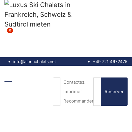
0
info@alpenchalets.net
+49 721 4672475
Contactez
Réserver
Imprimer
Recommander
e-mail
*