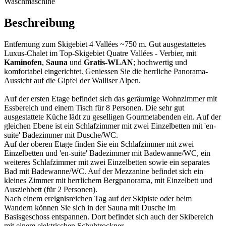
Waschmaschine
Beschreibung
Entfernung zum Skigebiet 4 Vallées ~750 m. Gut ausgestattetes
Luxus-Chalet im Top-Skigebiet Quatre Vallées - Verbier, mit
Kaminofen
,
Sauna
und
Gratis-WLAN
; hochwertig und
komfortabel eingerichtet. Geniessen Sie die herrliche Panorama-
Aussicht auf die Gipfel der Walliser Alpen.
Auf der ersten Etage befindet sich das geräumige Wohnzimmer mit
Essbereich und einem Tisch für 8 Personen. Die sehr gut
ausgestattete Küche lädt zu geselligen Gourmetabenden ein. Auf der
gleichen Ebene ist ein Schlafzimmer mit zwei Einzelbetten mit 'en-
suite' Badezimmer mit Dusche/WC.
Auf der oberen Etage finden Sie ein Schlafzimmer mit zwei
Einzelbetten und 'en-suite' Badezimmer mit Badewanne/WC, ein
weiteres Schlafzimmer mit zwei Einzelbetten sowie ein separates
Bad mit Badewanne/WC. Auf der Mezzanine befindet sich ein
kleines Zimmer mit herrlichem Bergpanorama, mit Einzelbett und
Ausziehbett (für 2 Personen).
Nach einem ereignisreichen Tag auf der Skipiste oder beim
Wandern können Sie sich in der Sauna mit Dusche im
Basisgeschoss entspannen. Dort befindet sich auch der Skibereich
mit einem elektrischen Schuhtrockner.