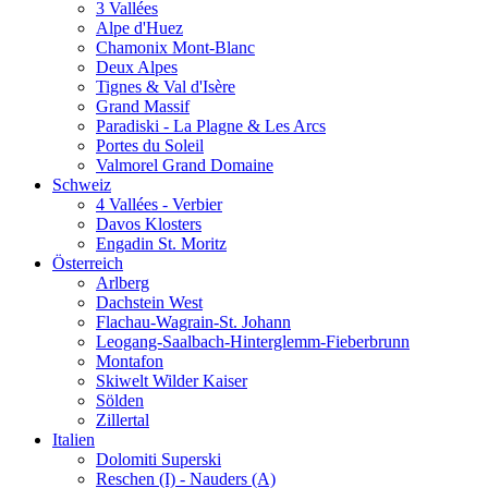
3 Vallées
Alpe d'Huez
Chamonix Mont-Blanc
Deux Alpes
Tignes & Val d'Isère
Grand Massif
Paradiski - La Plagne & Les Arcs
Portes du Soleil
Valmorel Grand Domaine
Schweiz
4 Vallées - Verbier
Davos Klosters
Engadin St. Moritz
Österreich
Arlberg
Dachstein West
Flachau-Wagrain-St. Johann
Leogang-Saalbach-Hinterglemm-Fieberbrunn
Montafon
Skiwelt Wilder Kaiser
Sölden
Zillertal
Italien
Dolomiti Superski
Reschen (I) - Nauders (A)