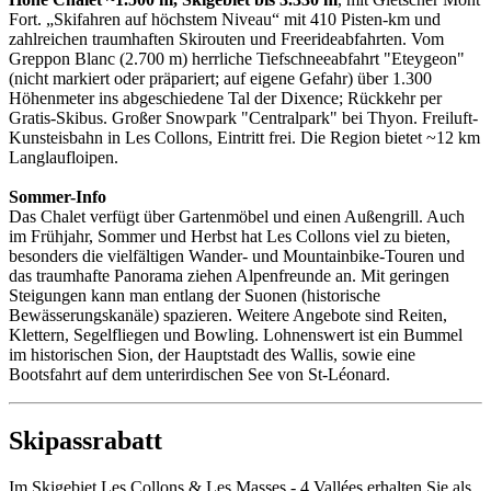
Fort. „Skifahren auf höchstem Niveau“ mit 410 Pisten-km und
zahlreichen traumhaften Skirouten und Freerideabfahrten. Vom
Greppon Blanc (2.700 m) herrliche Tiefschneeabfahrt "Eteygeon"
(nicht markiert oder präpariert; auf eigene Gefahr) über 1.300
Höhenmeter ins abgeschiedene Tal der Dixence; Rückkehr per
Gratis-Skibus. Großer Snowpark "Centralpark" bei Thyon. Freiluft-
Kunsteisbahn in Les Collons, Eintritt frei. Die Region bietet ~12 km
Langlaufloipen.
Sommer-Info
Das Chalet verfügt über Gartenmöbel und einen Außengrill. Auch
im Frühjahr, Sommer und Herbst hat Les Collons viel zu bieten,
besonders die vielfältigen Wander- und Mountainbike-Touren und
das traumhafte Panorama ziehen Alpenfreunde an. Mit geringen
Steigungen kann man entlang der Suonen (historische
Bewässerungskanäle) spazieren. Weitere Angebote sind Reiten,
Klettern, Segelfliegen und Bowling. Lohnenswert ist ein Bummel
im historischen Sion, der Hauptstadt des Wallis, sowie eine
Bootsfahrt auf dem unterirdischen See von St-Léonard.
Skipassrabatt
Im Skigebiet Les Collons & Les Masses - 4 Vallées erhalten Sie als