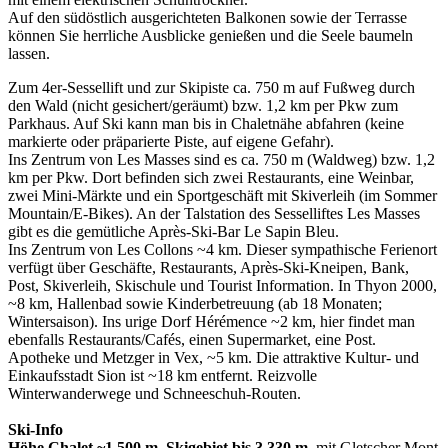
Auf den südöstlich ausgerichteten Balkonen sowie der Terrasse
können Sie herrliche Ausblicke genießen und die Seele baumeln
lassen.
Zum 4er-Sessellift und zur Skipiste ca. 750 m auf Fußweg durch
den Wald (nicht gesichert/geräumt) bzw. 1,2 km per Pkw zum
Parkhaus. Auf Ski kann man bis in Chaletnähe abfahren (keine
markierte oder präparierte Piste, auf eigene Gefahr).
Ins Zentrum von Les Masses sind es ca. 750 m (Waldweg) bzw. 1,2
km per Pkw. Dort befinden sich zwei Restaurants, eine Weinbar,
zwei Mini-Märkte und ein Sportgeschäft mit Skiverleih (im Sommer
Mountain/E-Bikes). An der Talstation des Sesselliftes Les Masses
gibt es die gemütliche Après-Ski-Bar Le Sapin Bleu.
Ins Zentrum von Les Collons ~4 km. Dieser sympathische Ferienort
verfügt über Geschäfte, Restaurants, Après-Ski-Kneipen, Bank,
Post, Skiverleih, Skischule und Tourist Information. In Thyon 2000,
~8 km, Hallenbad sowie Kinderbetreuung (ab 18 Monaten;
Wintersaison). Ins urige Dorf Hérémence ~2 km, hier findet man
ebenfalls Restaurants/Cafés, einen Supermarket, eine Post.
Apotheke und Metzger in Vex, ~5 km. Die attraktive Kultur- und
Einkaufsstadt Sion ist ~18 km entfernt. Reizvolle
Winterwanderwege und Schneeschuh-Routen.
Ski-Info
Höhe Chalet ~1.500 m, Skigebiet bis 3.330 m
, mit Gletscher Mont