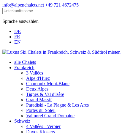
info@alpenchalets.net
+49 721 4672475
Sprache auswählen
DE
FR
EN
alle Chalets
Frankreich
3 Vallées
Alpe d'Huez
Chamonix Mont-Blanc
Deux Alpes
Tignes & Val d'Isère
Grand Massif
Paradiski - La Plagne & Les Arcs
Portes du Soleil
Valmorel Grand Domaine
Schweiz
4 Vallées - Verbier
Davos Klosters