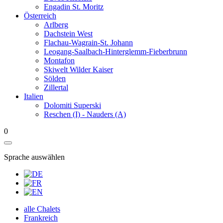
Engadin St. Moritz
Österreich
Arlberg
Dachstein West
Flachau-Wagrain-St. Johann
Leogang-Saalbach-Hinterglemm-Fieberbrunn
Montafon
Skiwelt Wilder Kaiser
Sölden
Zillertal
Italien
Dolomiti Superski
Reschen (I) - Nauders (A)
0
Sprache auswählen
alle Chalets
Frankreich