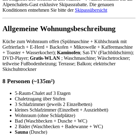
Alpenchalets-Gast exklusive Skipassrabatte. Die genauen
Konditionen entnehmen Sie bitte der
Skipassübersicht
Allgemeine Wohnungsbeschreibung
Küche zum Wohnraum offen (Spülmaschine + Kühlschrank mit
Gefrierfach + E-Herd + Backofen + Mikrowelle + Kaffeemaschine
+ Toaster + Wasserkocher);
Kaminofen
; Sat-TV (Flachbildschirm);
DVD-Player;
Gratis-WLAN
; Waschmaschine; Wäschetrockner;
teilweise Fußbodenheizung; Terrasse; Balkon; elektrischer
Skischuhtrockner
8 Personen (~135m²)
5-Raum-Chalet auf 3 Etagen
Chaletzugang über Stufen
3 Schlafzimmer (jeweils 2 Einzelbetten)
kleines Schlafzimmer (Einzelbett + Ausziehbett)
Wohnraum (ohne Schlafplätze)
Bad (Waschbecken + Dusche + WC)
2 Bäder (Waschbecken + Badewanne + WC)
Sauna
(Dusche)