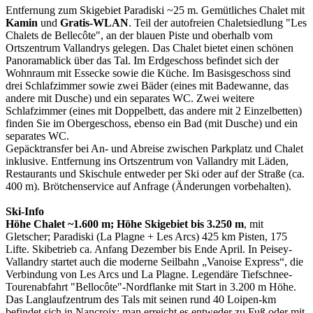
Entfernung zum Skigebiet Paradiski ~25 m. Gemütliches Chalet mit
Kamin
und
Gratis-WLAN
. Teil der autofreien Chaletsiedlung "Les
Chalets de Bellecôte", an der blauen Piste und oberhalb vom
Ortszentrum Vallandrys gelegen. Das Chalet bietet einen schönen
Panoramablick über das Tal. Im Erdgeschoss befindet sich der
Wohnraum mit Essecke sowie die Küche. Im Basisgeschoss sind
drei Schlafzimmer sowie zwei Bäder (eines mit Badewanne, das
andere mit Dusche) und ein separates WC. Zwei weitere
Schlafzimmer (eines mit Doppelbett, das andere mit 2 Einzelbetten)
finden Sie im Obergeschoss, ebenso ein Bad (mit Dusche) und ein
separates WC.
Gepäcktransfer bei An- und Abreise zwischen Parkplatz und Chalet
inklusive. Entfernung ins Ortszentrum von Vallandry mit Läden,
Restaurants und Skischule entweder per Ski oder auf der Straße (ca.
400 m). Brötchenservice auf Anfrage (Änderungen vorbehalten).
Ski-Info
Höhe Chalet ~1.600 m; Höhe Skigebiet bis 3.250 m
, mit
Gletscher; Paradiski (La Plagne + Les Arcs) 425 km Pisten, 175
Lifte. Skibetrieb ca. Anfang Dezember bis Ende April. In Peisey-
Vallandry startet auch die moderne Seilbahn „Vanoise Express“, die
Verbindung von Les Arcs und La Plagne. Legendäre Tiefschnee-
Tourenabfahrt "Bellocôte"-Nordflanke mit Start in 3.200 m Höhe.
Das Langlaufzentrum des Tals mit seinen rund 40 Loipen-km
befindet sich in Nancroix; man erreicht es entweder zu Fuß oder mit