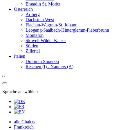
Engadin St. Moritz
Österreich
Arlberg
Dachstein West
Flachau-Wagrain-St. Johann
Leogang-Saalbach-Hinterglemm-Fieberbrunn
Montafon
Skiwelt Wilder Kaiser
Sölden
Zillertal
Italien
Dolomiti Superski
Reschen (I) - Nauders (A)
0
Sprache auswählen
alle Chalets
Frankreich