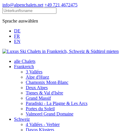
info@alpenchalets.net
+49 721 4672475
Sprache auswählen
DE
FR
EN
alle Chalets
Frankreich
3 Vallées
Alpe d'Huez
Chamonix Mont-Blanc
Deux Alpes
Tignes & Val d'Isère
Grand Massif
Paradiski - La Plagne & Les Arcs
Portes du Soleil
Valmorel Grand Domaine
Schweiz
4 Vallées - Verbier
Davos Klosters