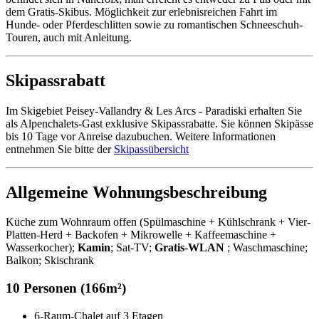
dem Gratis-Skibus. Möglichkeit zur erlebnisreichen Fahrt im
Hunde- oder Pferdeschlitten sowie zu romantischen Schneeschuh-
Touren, auch mit Anleitung.
Skipassrabatt
Im Skigebiet Peisey-Vallandry & Les Arcs - Paradiski erhalten Sie
als Alpenchalets-Gast exklusive Skipassrabatte. Sie können Skipässe
bis 10 Tage vor Anreise dazubuchen. Weitere Informationen
entnehmen Sie bitte der
Skipassübersicht
Allgemeine Wohnungsbeschreibung
Küche zum Wohnraum offen (Spülmaschine + Kühlschrank + Vier-
Platten-Herd + Backofen + Mikrowelle + Kaffeemaschine +
Wasserkocher);
Kamin
; Sat-TV;
Gratis-WLAN
; Waschmaschine;
Balkon; Skischrank
10 Personen (166m²)
6-Raum-Chalet auf 3 Etagen