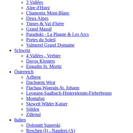
3 Vallées
Alpe d'Huez
Chamonix Mont-Blanc
Deux Alpes
Tignes & Val d'Isère
Grand Massif
Paradiski - La Plagne & Les Arcs
Portes du Soleil
Valmorel Grand Domaine
Schweiz
4 Vallées - Verbier
Davos Klosters
Engadin St. Moritz
Österreich
Arlberg
Dachstein West
Flachau-Wagrain-St. Johann
Leogang-Saalbach-Hinterglemm-Fieberbrunn
Montafon
Skiwelt Wilder Kaiser
Sölden
Zillertal
Italien
Dolomiti Superski
Reschen (I) - Nauders (A)