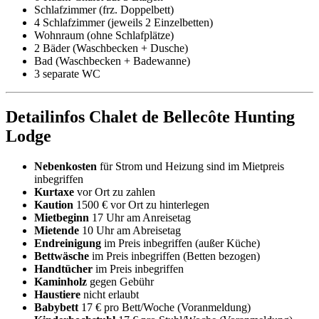
Schlafzimmer (frz. Doppelbett)
4 Schlafzimmer (jeweils 2 Einzelbetten)
Wohnraum (ohne Schlafplätze)
2 Bäder (Waschbecken + Dusche)
Bad (Waschbecken + Badewanne)
3 separate WC
Detailinfos Chalet de Bellecôte Hunting
Lodge
Nebenkosten
für Strom und Heizung sind im Mietpreis
inbegriffen
Kurtaxe
vor Ort zu zahlen
Kaution
1500 € vor Ort zu hinterlegen
Mietbeginn
17 Uhr am Anreisetag
Mietende
10 Uhr am Abreisetag
Endreinigung
im Preis inbegriffen (außer Küche)
Bettwäsche
im Preis inbegriffen (Betten bezogen)
Handtücher
im Preis inbegriffen
Kaminholz
gegen Gebühr
Haustiere
nicht erlaubt
Babybett
17 € pro Bett/Woche (Voranmeldung)