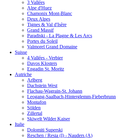
3 Vallées
Alpe d'Huez
Chamonix Mont-Blanc
Deux Alpes
Tignes & Val d'Isère
Grand Massif
Paradiski - La Plagne & Les Arcs
Portes du Soleil
Valmorel Grand Domaine
Suisse
4 Vallées - Verbier
Davos Klosters
Engadin St. Moritz
Autriche
Arlberg
Dachstein West
Flachau-Wagrain-St. Johann
Leogang-Saalbach-Hinterglemm-Fieberbrunn
Montafon
Sölden
Zillertal
Skiwelt Wilder Kaiser
Italie
Dolomiti Superski
Reschen / Resia (I) - Nauders (A)