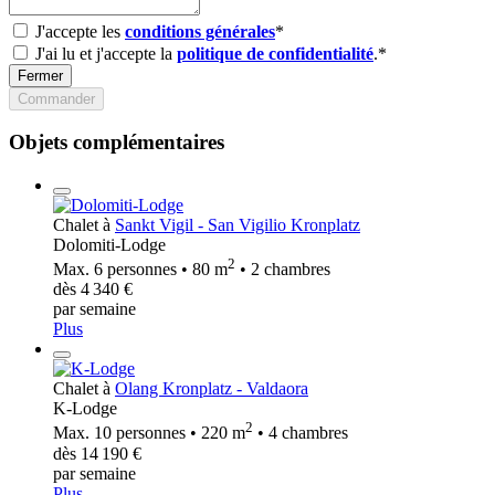
J'accepte les
conditions générales
*
J'ai lu et j'accepte la
politique de confidentialité
.*
Fermer
Commander
Objets complémentaires
Chalet à
Sankt Vigil - San Vigilio Kronplatz
Dolomiti-Lodge
2
Max. 6 personnes • 80 m
• 2 chambres
dès 4 340 €
par semaine
Plus
Chalet à
Olang Kronplatz - Valdaora
K-Lodge
2
Max. 10 personnes • 220 m
• 4 chambres
dès 14 190 €
par semaine
Plus