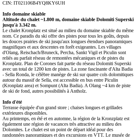
CIN: IT021106B4YQ8KY6UH
Info domaine skiable
Altitude du chalet ~1.800 m, domaine skiable Dolomiti Superski
jusqu'à 3.342 m.
Le chalet Kronplatz est situé au milieu du domaine skiable du même
nom. Ce paradis du ski offre des pistes pour tous les goûts, depuis
les douces prairies de ski jusqu'aux longues étendues panoramiques
magnifiques et aux descentes en forêt exigeantes. Les villages
d'Olang, Reischach/Bruneck, Percha, Sankt Vigil et Piculin sont
reliés au parfait réseau de remontées mécaniques et de pistes du
Kronplatz. Plan de Corones fait partie du réseau Dolomiti Superski
avec un total de 1200 km de pistes. La zone fascinante d'Alta Badia
- Sella Ronda, le célèbre manège de ski sur quatre cols dolomitiques
autour du massif de Sella, est accessible en bus entre Piculin
(Kronplatz area) et Sompunt (Alta Badia). A Olang ~4 km de piste
de ski de fond, autres possibilités à Antholz.
Info d'été
Terrasse équipée d'un grand store ; chaises longues et grillades
extérieures disponibles.
Au printemps, en été et en automne, la région de la Kronzplatz est
également une région de vacances très attractive au milieu des
Dolomites. Le chalet est un point de départ idéal pour des
randonnées panoramiques et des excursions en VTT. Le musée de