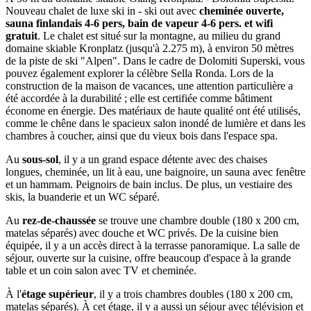
Nouveau chalet de luxe ski in - ski out avec
cheminée ouverte,
sauna finlandais 4-6 pers, bain de vapeur 4-6 pers. et wifi
gratuit
. Le chalet est situé sur la montagne, au milieu du grand
domaine skiable Kronplatz (jusqu'à 2.275 m), à environ 50 mètres
de la piste de ski "Alpen". Dans le cadre de Dolomiti Superski, vous
pouvez également explorer la célèbre Sella Ronda. Lors de la
construction de la maison de vacances, une attention particulière a
été accordée à la durabilité ; elle est certifiée comme bâtiment
économe en énergie. Des matériaux de haute qualité ont été utilisés,
comme le chêne dans le spacieux salon inondé de lumière et dans les
chambres à coucher, ainsi que du vieux bois dans l'espace spa.
Au
sous-sol
, il y a un grand espace détente avec des chaises
longues, cheminée, un lit à eau, une baignoire, un sauna avec fenêtre
et un hammam. Peignoirs de bain inclus. De plus, un vestiaire des
skis, la buanderie et un WC séparé.
Au
rez-de-chaussée
se trouve une chambre double (180 x 200 cm,
matelas séparés) avec douche et WC privés. De la cuisine bien
équipée, il y a un accès direct à la terrasse panoramique. La salle de
séjour, ouverte sur la cuisine, offre beaucoup d'espace à la grande
table et un coin salon avec TV et cheminée.
À l'
étage supérieur
, il y a trois chambres doubles (180 x 200 cm,
matelas séparés). À cet étage, il y a aussi un séjour avec télévision et