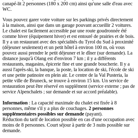
canapé-lit 2 personnes (180 x 200 cm) ainsi qu'une salle d'eau avec
WC.
Vous pouvez garer votre voiture sur les parkings privés directement
à la maison, ainsi que dans un garage pouvant accueillir 2 voitures.
Le chalet est facilement accessible par une route goudronnée été
comme hiver (équipement hiver) et est entouré de prairies et de bois.
Il y a un restaurant avec des spécialités du Tyrol du Sud à proximité
(déjeuner seulement) et un petit hôtel à environ 100 m, où vous
pouvez aussi prendre le petit déjeuner et le dîner (sur demande). La
distance jusqu'à Olang est d'environ 7 km ; il y a différents
restaurants, magasins, épicerie fine et une grande boucherie. Il y a
aussi l'après-ski, la banque, la poste, la location de ski, l'école de ski
et une petite patinoire en plein air. Le centre de la Val Pusteria, la
petite ville de Bruneck, se trouve à environ 15 km. Un service de
restauration peut être réservé en supplément (service externe ; pas de
service Alpenchalets ; sur demande et sur accord préalable).
Information
: La capacité maximale du chalet est fixée à 8
personnes, même s'il y a plus de couchages.
2 personnes
supplémentaires possibles sur demande
(payant).
Réduction du tarif de location possible en cas d'une occupation avec
moins de 8 personnes. Court séjour à partir de 3 nuits possible sur
demande.