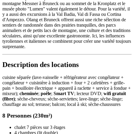
montagne Messner à Bruneck ou au sommet de la Kronplatz et le
musée photo "Lumen" valent également le détour. Pour la variété, il
y a aussi des excursions à la Val Badia, Val di Fassa ou Cortina
d'Ampezzo. Olang et Bruneck offrent aussi une riche sélection de
sentiers de randonnée dans des prairies tranquilles, des parcs
animaliers et de petits lacs de montagne, une culture et des traditions
séculaires, ainsi qu'une excellente gastronomie. Ici, les influences
tyroliennes et italiennes se combinent pour créer une variété toujours
surprenante.
Description des locations
cuisine séparée (lave-vaisselle + réfrigérateur avec congélateur +
congélateur + cuisinière à induction + four + 2 cafetières + grille-
pain + bouilloire électrique + appareil à raclette + service à fondue +
mixeur);
cheminée
;
poêle
;
Smart TV
; lecteur DVD;
wifi gratuit
(fibre)
; sèche-cheveux; sèche-serviettes; lave-linge; sèche-linge;
chauffage au sol; terrasse; balcon; local à ski; sèche-chaussures
8 Personnes (230m²)
chalet 7 pièces sur 3 étages
4 chambres (lit double)