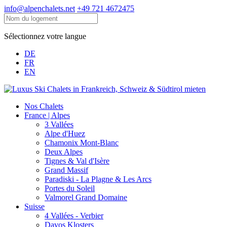
info@alpenchalets.net
+49 721 4672475
Sélectionnez votre langue
DE
FR
EN
Nos Chalets
France | Alpes
3 Vallées
Alpe d'Huez
Chamonix Mont-Blanc
Deux Alpes
Tignes & Val d'Isère
Grand Massif
Paradiski - La Plagne & Les Arcs
Portes du Soleil
Valmorel Grand Domaine
Suisse
4 Vallées - Verbier
Davos Klosters