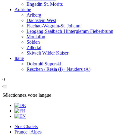
Engadin St. Moritz
Autriche
Arlberg
Dachstein West
Flachau-Wagrain-St. Johann
Leogang-Saalbach-Hinterglemm-Fieberbrunn
Montafon
Sölden
Zillertal
Skiwelt Wilder Kaiser
Italie
Dolomiti Superski
Reschen / Resia (I) - Nauders (A)
0
Sélectionnez votre langue
Nos Chalets
France | Alpes