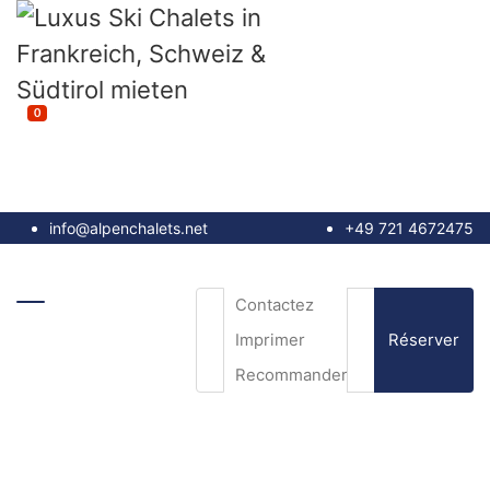
0
info@alpenchalets.net
+49 721 4672475
Contactez
Réserver
Imprimer
Recommander
e-mail
*