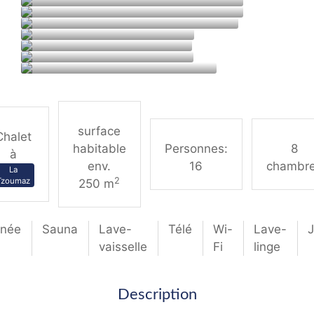
surface
Chalet
habitable
Personnes:
8
à
env.
16
chambr
La
2
Tzoumaz
250 m
née
Sauna
Lave-
Télé
Wi-
Lave-
J
vaisselle
Fi
linge
Description