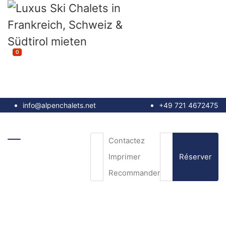
0
info@alpenchalets.net
+49 721 4672475
Contactez
Réserver
Imprimer
Recommander
e-mail
*