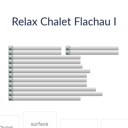
Relax Chalet Flachau I
surface
Chalet