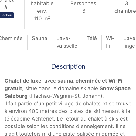
habitable
Personnes:
3
à
env.
6
chambre
Flachau
2
110 m
Cheminée
Sauna
Lave-
Télé
Wi-
Lave
vaisselle
Fi
linge
Description
Chalet de luxe
, avec
sauna, cheminée et Wi-Fi
gratuit
, situé dans le domaine skiable
Snow Space
Salzburg
(Flachau-Wagrain-St. Johann).
Il fait partie d'un petit village de chalets et se trouve
à environ 400 mètres des pistes de ski menant à la
télécabine Achterjet. Le retour au chalet à skis est
possible selon les conditions d'enneigement. Il ne
s'agit toutefois ni d'une piste balisée ni damée et