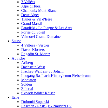
3 Vallées
Alpe d'Huez
Chamonix Mont-Blanc
Deux Alpes
Tignes & Val d'Isère
Grand Massif
Paradiski - La Plagne & Les Arcs
Portes du Soleil
Valmorel Grand Domaine
Suisse
4 Vallées - Verbier
Davos Klosters
Engadin St. Moritz
Autriche
Arlberg
Dachstein West
Flachau-Wagrain-St. Johann
Leogang-Saalbach-Hinterglemm-Fieberbrunn
Montafon
Sölden
Zillertal
Skiwelt Wilder Kaiser
Italie
Dolomiti Superski
Reschen / Resia (I) - Nauders (A)