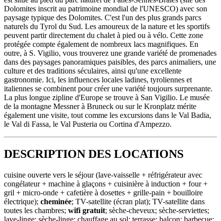
Dolomites inscrit au patrimoine mondial de l'UNESCO) avec son
paysage typique des Dolomites. C'est l'un des plus grands parcs
naturels du Tyrol du Sud. Les amoureux de la nature et les sportifs
peuvent partir directement du chalet à pied ou à vélo. Cette zone
protégée compte également de nombreux lacs magnifiques. En
outre, à S. Vigilio, vous trouverez une grande variété de promenades
dans des paysages panoramiques paisibles, des parcs animaliers, une
culture et des traditions séculaires, ainsi qu'une excellente
gastronomie. Ici, les influences locales ladines, tyroliennes et
italiennes se combinent pour créer une variété toujours surprenante.
La plus longue zipline d'Europe se trouve à San Vigilio. Le musée
de la montagne Messner à Bruneck ou sur le Kronplatz mérite
également une visite, tout comme les excursions dans le Val Badia,
le Val di Fassa, le Val Pusteria ou Cortina d'Ampezzo.
DESCRIPTION DES LOCATIONS
cuisine ouverte vers le séjour (lave-vaisselle + réfrigérateur avec
congélateur + machine à glaçons + cuisinière à induction + four +
gril + micro-onde + cafetière à dosettes + grille-pain + bouilloire
électrique);
cheminée
; TV-satellite (écran plat); TV-satellite dans
toutes les chambres;
wifi gratuit
; sèche-cheveux; sèche-serviettes;
lave-linge; sèche-linge; chauffage au sol; terrasse; balcon; barbecue;