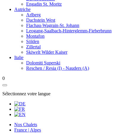
Engadin St. Moritz
Autriche
Arlberg
Dachstein West
Flachau-Wagrain-St. Johann
Leogang-Saalbach-Hinterglemm-Fieberbrunn
Montafon
Sölden
Zillertal
Skiwelt Wilder Kaiser
Italie
Dolomiti Superski
Reschen / Resia (I) - Nauders (A)
0
Sélectionnez votre langue
Nos Chalets
France | Alpes