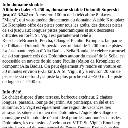
Info domaine skiable
Altitude chalet ~1.250 m, domaine skiable Dolomiti Superski
jusqu'à 3.342 m
. À environ 100 m de la télécabine 8 places
"Miara", qui vous amène directement au domaine skiable Kronplatz.
Le Kronplatz offre des pistes pour tous les goûts, des douces pistes
de ski jusqu'aux longues pistes panoramiques et aux descentes
difficiles en forêt. St. Vigil est parfaitement relié à
Reischach/Bruneck, Percha, Olang et Piculin. Kronplatz fait partie
de l'alliance Dolomiti Superski avec un total de 1 200 km de pistes.
La fascinante région d'Alta Badia - Sella Ronda, le célèbre carrousel
de ski sur quatre cols des Dolomites autour du massif de la Sella, est
accessible en navette de ski entre Piculin (région de Kronplatz) et
Sompunt (Alta Badia). On peut également s'y rendre en voiture en
30 minutes environ (~23 km). À St. Vigil, il y a environ 20 km de
pistes de ski de fond ; la piste la plus proche est à ~500 m. La piste
de luge est à ~500 m.
Info d’été
Le chalet dispose d'une terrasse, barbecue extérieur, 2 chaises
longues, parasols, lounge de jardin. Au printemps, en été et en
automne, St. Vigil est également une région de vacances très
attrayante, située au milieu des Dolomites. L'agréable village de
montagne est le point de départ idéal pour les randonnées dans les
Dolomites, les excursions à vélo ou en VTT. St. Vigil à Enneberg
est situé au pied du parc naturel de Fanes-Sennes-Braies (site des