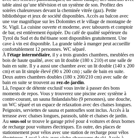
table ainsi qu’une télévision et un système de son. Profitez des
soirées chaleureuses devant la cheminée vitrée (gaz). Petite
bibliothèque et jeux de société disponibles. Accès au balcon avec
une vue magnifique sur les Dolomites et le village de montagne de
St. Vigil. La cuisine ouverte et moderne, avec tabourets et comptoir
de bar, est entièrement équipée. Du café de qualité supérieure du
Tyrol du Sud et du thé/tisane sont disponibles gratuitement. Une
cave à vin est disponible. La grande table à manger peut accueillir
confortablement 12 personnes. WC séparé.
À
l'étage intermédiaire
, il y a trois grandes chambres, meublées en
bois de haute qualité, avec un lit double (180 x 210) et une salle de
bain en suite. Il y a aussi une chambre avec un lit double (140 x 200
cm) et un lit simple élevé (90 x 200 cm) ; salle de bain en suite.
Deux autres chambres doubles (180 x 200/210 cm) avec salle de
bain en suite se trouvent au
rez-de-jardin
.
Là, l'espace de détente exclusif vous invite à passer des bons
moments de repos. Vous y trouverez une piscine avec système à
contre-courant, un sauna finlandais/bio (9 personnes), une douche,
un WC séparé et un espace de relaxation avec des chaises longues.
Peignoirs, serviettes de sauna et pantoufles sont inclus. Accès à la
terrasse avec chaises longues, parasols, table et chaises de jardin.
Au
sous-sol
se trouve le garage privé pour 4 voitures et deux bornes
de recharge pour voitures électriques. En outre, des places de
stationnement pour vélos avec une station de recharge pour vélos
électriques. Local à skis avec sèche-chaussures de ski. Accès à