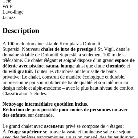
Télé
Wi-Fi
Lave-linge
Jacuzzi
Description
A 100 m du domaine skiable Kronplatz - Dolomiti
Superski. Nouveau
chalet de luxe de prestige
à St. Vigil, dans le
domaine skiable de Dolomiti Superski, à seulement 100 m de la
télécabine. Ce chalet élégant et soigné dispose d'un grand
espace de
détente avec piscine, sauna, lounge
ainsi que d'une
cheminée
et
du
wifi gratuit
. Toutes les chambres ont leur salle de bains
privative. Le chalet, construit de manière écologique et durable,
impressionne par son mobilier de haute qualité et son intérieur au
design noble et alpin-moderne – avec le plus haut niveau de confort.
Classification 5 étoiles.
Nettoyage intermédiaire quotidien inclus
.
Réduction de prix possible pour moins de personnes ou avec
des enfants
, sur demande.
Le grand chalet avec
ascenseur
privé se compose de 4 étages :
À
l'étage supérieur
se trouve la vaste et lumineuse salle de séjour
avec des fenêtres panoramiques, un salon canapé, des fauteuils avec