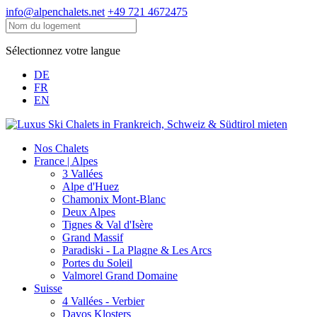
info@alpenchalets.net
+49 721 4672475
Sélectionnez votre langue
DE
FR
EN
Nos Chalets
France | Alpes
3 Vallées
Alpe d'Huez
Chamonix Mont-Blanc
Deux Alpes
Tignes & Val d'Isère
Grand Massif
Paradiski - La Plagne & Les Arcs
Portes du Soleil
Valmorel Grand Domaine
Suisse
4 Vallées - Verbier
Davos Klosters