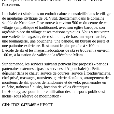
l'ascenseur.
Le chalet est situé dans un endroit calme et ensoleillé dans le village
de montagne idyllique de St. Vigil, directement dans le domaine
skiable de Kronplatz. Il se trouve à environ 500 m du centre de ce
village sympathique et traditionnel, avec son église baroque, son
agréable place du village et ses maisons typiques. Vous y trouverez
une variété de magasins, de restaurants, de bars, un supermarché,
une boulangerie, une boucherie, une banque, un bureau de poste et
une patinoire extérieure. Restaurant le plus proche à ~100 m.
L'école de ski et les magasins/locations de ski se trouvent à environ
100 m, à la station de vallée de la télécabine Miara.
Sur demande, les services suivants peuvent être proposés - par des
partenaires externes - (pas les services d'Alpenchalets) : Petit-
déjeuner dans le chalet, service de courses, service à fondue/raclette,
chef privé, massages, transferts, garderie d'enfants, arrangement de
moniteurs de ski, guides de randonnée et de vélo, promenades en
calèche, traîneau à husky, location de vélos électriques.
Le Holidaypass pour la libre utilisation des transports publics est
inclus (sous réserve de modification).
CIN: IT021047B46EAHE9CT