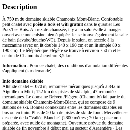
Description
À 750 m du domaine skiable Chamonix Mont-Blanc.
Confortable
petit chalet avec
poêle à bois et wifi gratuit
dans le quartier Les
Praz/Les Bois. Au rez-de-chaussée, il y a un salon/salle à manger
ouvert avec une cuisine bien équipée. Ici se trouve également la salle
de bain (lavabo/douche/WC). Depuis le salon, on accède à la
mezzanine (avec un lit double 140 x 190 cm et un lit simple 80 x
190 cm). Le téléphérique Flégère se trouve à environ 750 m et le
centre de Chamonix à environ 3,5 km.
Information
: Pour ce chalet, des conditions d'annulation différentes
s'appliquent (sur demande).
Info domaine skiable
Altitude chalet ~1070 m, remontées mécaniques jusqu'à 3.842 m -
Aiguille du Midi ; 152 km des pistes de ski alpin, 47 remontées
mécaniques. Le domaine Brévent/Flégère (Chamonix) fait partie du
domaine skiable Chamonix-Mont-Blanc, qui se compose de 9
stations de ski. Bonnes connexions entre les domaines skiables en
bus ou en train. Plus de 50 km de pistes de ski de fond. Merveilleuse
descente de la "Vallée Blanche" (2800 mètres ; 20 km ; piste non
préparée, avec guide de montagne). Ouverture prévue du domaine
skiable de fin novembre à début mai au secteur d'Argentière - Les