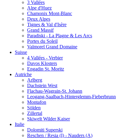
3 Vallées
Alpe d'Huez
Chamonix Mont-Blanc
Deux Alpes
Tignes & Val d'Isère
Grand Massif
Paradiski - La Plagne & Les Arcs
Portes du Soleil
Valmorel Grand Domaine
Suisse
4 Vallées - Verbier
Davos Klosters
Engadin St. Moritz
Autriche
Arlberg
Dachstein West
Flachau-Wagrain-St. Johann
Leogang-Saalbach-Hinterglemm-Fieberbrunn
Montafon
Sölden
Zillertal
Skiwelt Wilder Kaiser
Italie
Dolomiti Superski
Reschen / Resia (I) - Nauders (A)