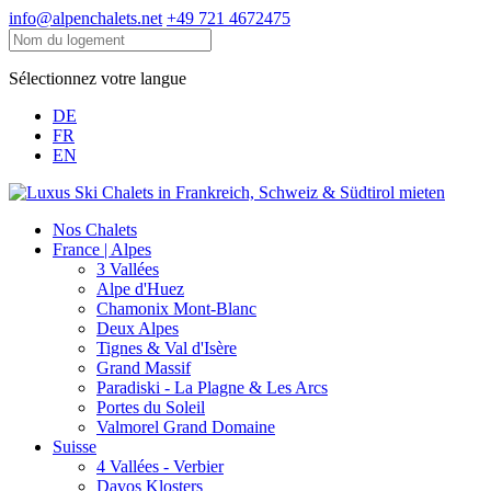
info@alpenchalets.net
+49 721 4672475
Sélectionnez votre langue
DE
FR
EN
Nos Chalets
France | Alpes
3 Vallées
Alpe d'Huez
Chamonix Mont-Blanc
Deux Alpes
Tignes & Val d'Isère
Grand Massif
Paradiski - La Plagne & Les Arcs
Portes du Soleil
Valmorel Grand Domaine
Suisse
4 Vallées - Verbier
Davos Klosters