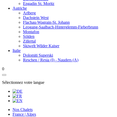
Engadin St. Moritz
Autriche
Arlberg
Dachstein West
Flachau-Wagrain-St. Johann
Leogang-Saalbach-Hinterglemm-Fieberbrunn
Montafon
Sölden
Zillertal
Skiwelt Wilder Kaiser
Italie
Dolomiti Superski
Reschen / Resia (I) - Nauders (A)
0
Sélectionnez votre langue
Nos Chalets
France | Alpes