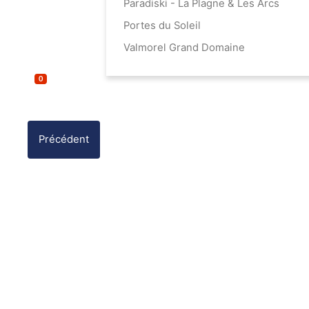
Paradiski - La Plagne & Les Arcs
Portes du Soleil
Valmorel Grand Domaine
0
Précédent
e-mail
Adress
destin
Votre