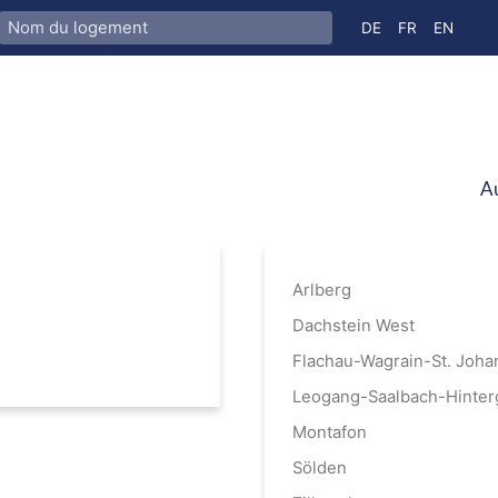
Sélectionnez votre
DE
FR
EN
Au
Arlberg
Dachstein West
Flachau-Wagrain-St. Joha
Leogang-Saalbach-Hinte
Montafon
Sölden