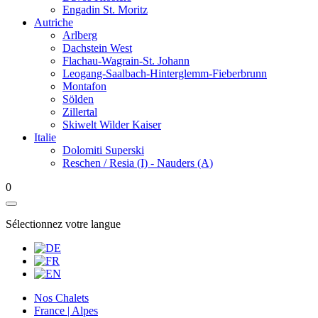
Engadin St. Moritz
Autriche
Arlberg
Dachstein West
Flachau-Wagrain-St. Johann
Leogang-Saalbach-Hinterglemm-Fieberbrunn
Montafon
Sölden
Zillertal
Skiwelt Wilder Kaiser
Italie
Dolomiti Superski
Reschen / Resia (I) - Nauders (A)
0
Sélectionnez votre langue
Nos Chalets
France | Alpes