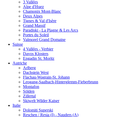
3 Vallées
Alpe d'Huez
Chamonix Mont-Blanc
Deux Alpes
Tignes & Val d'Isère
Grand Massif
Paradiski - La Plagne & Les Arcs
Portes du Soleil
Valmorel Grand Domaine
Suisse
4 Vallées - Verbier
Davos Klosters
Engadin St. Moritz
Autriche
Arlberg
Dachstein West
Flachau-Wagrain-St. Johann
Leogang-Saalbach-Hinterglemm-Fieberbrunn
Montafon
Sölden
Zillertal
Skiwelt Wilder Kaiser
Italie
Dolomiti Superski
Reschen / Resia (I) - Nauders (A)