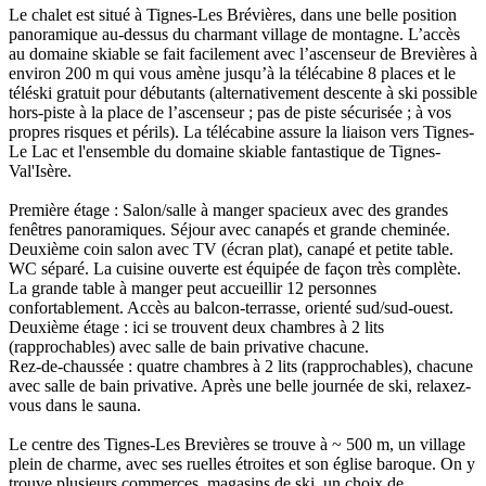
Le chalet est situé à Tignes-Les Brévières, dans une belle position
panoramique au-dessus du charmant village de montagne. L’accès
au domaine skiable se fait facilement avec l’ascenseur de Brevières à
environ 200 m qui vous amène jusqu’à la télécabine 8 places et le
téléski gratuit pour débutants (alternativement descente à ski possible
hors-piste à la place de l’ascenseur ; pas de piste sécurisée ; à vos
propres risques et périls). La télécabine assure la liaison vers Tignes-
Le Lac et l'ensemble du domaine skiable fantastique de Tignes-
Val'Isère.
Première étage : Salon/salle à manger spacieux avec des grandes
fenêtres panoramiques. Séjour avec canapés et grande cheminée.
Deuxième coin salon avec TV (écran plat), canapé et petite table.
WC séparé. La cuisine ouverte est équipée de façon très complète.
La grande table à manger peut accueillir 12 personnes
confortablement. Accès au balcon-terrasse, orienté sud/sud-ouest.
Deuxième étage : ici se trouvent deux chambres à 2 lits
(rapprochables) avec salle de bain privative chacune.
Rez-de-chaussée : quatre chambres à 2 lits (rapprochables), chacune
avec salle de bain privative. Après une belle journée de ski, relaxez-
vous dans le sauna.
Le centre des Tignes-Les Brevières se trouve à ~ 500 m, un village
plein de charme, avec ses ruelles étroites et son église baroque. On y
trouve plusieurs commerces, magasins de ski, un choix de