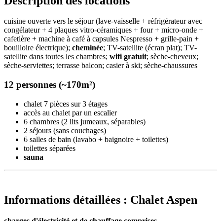
Description des locations
cuisine ouverte vers le séjour (lave-vaisselle + réfrigérateur avec
congélateur + 4 plaques vitro-céramiques + four + micro-onde +
cafetière + machine à café à capsules Nespresso + grille-pain +
bouilloire électrique);
cheminée
; TV-satellite (écran plat); TV-
satellite dans toutes les chambres;
wifi gratuit
; sèche-cheveux;
sèche-serviettes; terrasse balcon; casier à ski; sèche-chaussures
12 personnes (~170m²)
chalet 7 pièces sur 3 étages
accès au chalet par un escalier
6 chambres (2 lits jumeaux, séparables)
2 séjours (sans couchages)
6 salles de bain (lavabo + baignoire + toilettes)
toilettes séparées
sauna
Informations détaillées : Chalet Aspen
charges d'électricité et de chauffage comprises