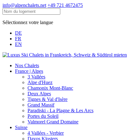
info@alpenchalets.net
+49 721 4672475
Sélectionnez votre langue
DE
FR
EN
Nos Chalets
France | Alpes
3 Vallées
Alpe d'Huez
Chamonix Mont-Blanc
Deux Alpes
Tignes & Val d'Isère
Grand Massif
Paradiski - La Plagne & Les Arcs
Portes du Soleil
Valmorel Grand Domaine
Suisse
4 Vallées - Verbier
Davos Klosters