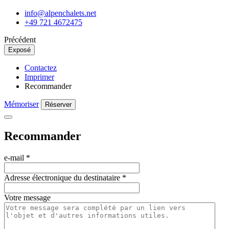
info@alpenchalets.net
+49 721 4672475
Précédent
Exposé
Contactez
Imprimer
Recommander
Mémoriser
Réserver
Recommander
e-mail
*
Adresse électronique du destinataire
*
Votre message