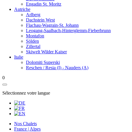
Engadin St. Moritz
Autriche
Arlberg
Dachstein West
Flachau-Wagrain-St. Johann
Leogang-Saalbach-Hinterglemm-Fieberbrunn
Montafon
Sölden
Zillertal
Skiwelt Wilder Kaiser
Italie
Dolomiti Superski
Reschen / Resia (I) - Nauders (A)
0
Sélectionnez votre langue
Nos Chalets
France | Alpes