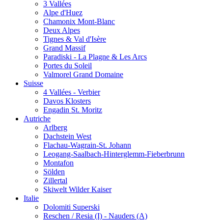
3 Vallées
Alpe d'Huez
Chamonix Mont-Blanc
Deux Alpes
Tignes & Val d'Isère
Grand Massif
Paradiski - La Plagne & Les Arcs
Portes du Soleil
Valmorel Grand Domaine
Suisse
4 Vallées - Verbier
Davos Klosters
Engadin St. Moritz
Autriche
Arlberg
Dachstein West
Flachau-Wagrain-St. Johann
Leogang-Saalbach-Hinterglemm-Fieberbrunn
Montafon
Sölden
Zillertal
Skiwelt Wilder Kaiser
Italie
Dolomiti Superski
Reschen / Resia (I) - Nauders (A)