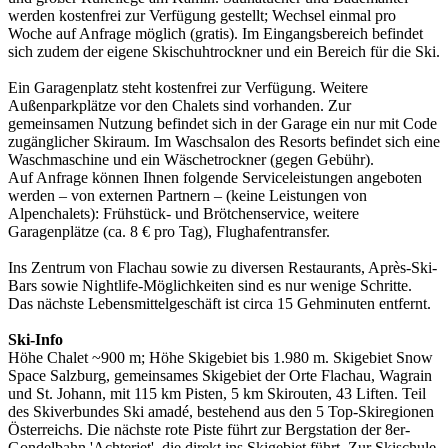
werden kostenfrei zur Verfügung gestellt; Wechsel einmal pro
Woche auf Anfrage möglich (gratis). Im Eingangsbereich befindet
sich zudem der eigene Skischuhtrockner und ein Bereich für die Ski.
Ein Garagenplatz steht kostenfrei zur Verfügung. Weitere
Außenparkplätze vor den Chalets sind vorhanden. Zur
gemeinsamen Nutzung befindet sich in der Garage ein nur mit Code
zugänglicher Skiraum. Im Waschsalon des Resorts befindet sich eine
Waschmaschine und ein Wäschetrockner (gegen Gebühr).
Auf Anfrage können Ihnen folgende Serviceleistungen angeboten
werden – von externen Partnern – (keine Leistungen von
Alpenchalets): Frühstück- und Brötchenservice, weitere
Garagenplätze (ca. 8 € pro Tag), Flughafentransfer.
Ins Zentrum von Flachau sowie zu diversen Restaurants, Après-Ski-
Bars sowie Nightlife-Möglichkeiten sind es nur wenige Schritte.
Das nächste Lebensmittelgeschäft ist circa 15 Gehminuten entfernt.
Ski-Info
Höhe Chalet ~900 m; Höhe Skigebiet bis 1.980 m. Skigebiet Snow
Space Salzburg, gemeinsames Skigebiet der Orte Flachau, Wagrain
und St. Johann, mit 115 km Pisten, 5 km Skirouten, 43 Liften. Teil
des Skiverbundes Ski amadé, bestehend aus den 5 Top-Skiregionen
Österreichs. Die nächste rote Piste führt zur Bergstation der 8er-
Gondelbahn 'Achterjet', die direkt ins Skigebiet führt. Zur Skischule