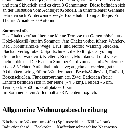
und zum Skiverleih sind es circa 3 Gehminuten. Diese befinden sich
an der Talstation vom Achterjet (Gondel). In unmittelbarer Gehnähe
befinden sich Winterwanderwege, Rodelbahn, Langlaufloipe. Zur
Therme Amadé ~10 Automin.
Sommer-Info
Das Chalet verfügt über eine kleine Terrasse mit Gartenmöbeln und
Holzkohlegrill (nur im Sommer). Am Chalet vorbei führen Wander-,
Rad-, Mountainbike-Wege, Lauf- und Nordic-Walking-Strecken.
Flachau verfügt über 6 Sportschulen, die Rafting, Canyoning
(Schluchtenwandern), Klettern, Reiten, Mountaincart und vieles
mehr anbieten. Die Flachau Sommer Card von ca. Juni - September
ist ab 2 Nächten Aufenthalt inklusive; angeboten werden gratis
Aktivitäten, wie geführte Wanderungen, Beach-Volleyball, Fußball,
Bogenschießen, Fitnessprogramm etc. Zwei Badeseen (freier
Eintritt) befinden sich in der Nähe (~4-5 km), Freibad ~6 km.
Tennisplatz ~500 m, Golfplatz ~10 km.
Im Sommer ist ein Aufenthalt ab 3 Nächten möglich.
Allgemeine Wohnungsbeschreibung
Küche zum Wohnraum offen (Spülmaschine + Kühlschrank +
Induktionsherd + Backofen + Kaffeekapselmaschine Nespresso +