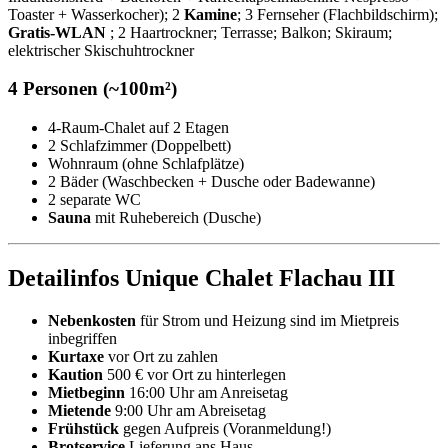
Toaster + Wasserkocher); 2
Kamine
; 3 Fernseher (Flachbildschirm);
Gratis-WLAN
; 2 Haartrockner; Terrasse; Balkon; Skiraum;
elektrischer Skischuhtrockner
4 Personen (~100m²)
4-Raum-Chalet auf 2 Etagen
2 Schlafzimmer (Doppelbett)
Wohnraum (ohne Schlafplätze)
2 Bäder (Waschbecken + Dusche oder Badewanne)
2 separate WC
Sauna
mit Ruhebereich (Dusche)
Detailinfos Unique Chalet Flachau III
Nebenkosten
für Strom und Heizung sind im Mietpreis
inbegriffen
Kurtaxe
vor Ort zu zahlen
Kaution
500 € vor Ort zu hinterlegen
Mietbeginn
16:00 Uhr am Anreisetag
Mietende
9:00 Uhr am Abreisetag
Frühstück
gegen Aufpreis (Voranmeldung!)
Brotservice
Lieferung ans Haus