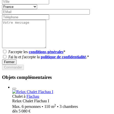
J'accepte les
conditions générales
*
J'ai lu et j'accepte la
politique de confidentialité
.*
Fermer
Commander
Objets complémentaires
Chalet à
Flachau
Relax Chalet Flachau I
2
Max. 6 personnes • 110 m
• 3 chambres
dès 5 080 €