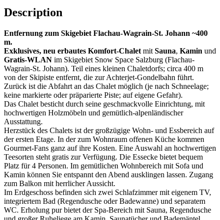
Description
Entfernung zum Skigebiet Flachau-Wagrain-St. Johann ~400
m.
Exklusives, neu erbautes Komfort-Chalet
mit
Sauna
,
Kamin
und
Gratis-WLAN
im Skigebiet Snow Space Salzburg (Flachau-
Wagrain-St. Johann). Teil eines kleinen Chaletdorfs; circa 400 m
von der Skipiste entfernt, die zur Achterjet-Gondelbahn führt.
Zurück ist die Abfahrt an das Chalet möglich (je nach Schneelage;
keine markierte oder präparierte Piste; auf eigene Gefahr).
Das Chalet besticht durch seine geschmackvolle Einrichtung, mit
hochwertigen Holzmöbeln und gemütlich-alpenländischer
Ausstattung.
Herzstück des Chalets ist der großzügige Wohn- und Essbereich auf
der ersten Etage. In der zum Wohnraum offenen Küche kommen
Gourmet-Fans ganz auf ihre Kosten. Eine Auswahl an hochwertigen
Teesorten steht gratis zur Verfügung. Die Essecke bietet bequem
Platz für 4 Personen. Im gemütlichen Wohnbereich mit Sofa und
Kamin können Sie entspannt den Abend ausklingen lassen. Zugang
zum Balkon mit herrlicher Aussicht.
Im Erdgeschoss befinden sich zwei Schlafzimmer mit eigenem TV,
integriertem Bad (Regendusche oder Badewanne) und separatem
WC. Erholung pur bietet der Spa-Bereich mit Sauna, Regendusche
und großer Ruheliege am Kamin. Saunatücher und Bademäntel