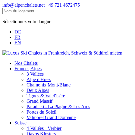
info@alpenchalets.net
+49 721 4672475
Sélectionnez votre langue
DE
FR
EN
Nos Chalets
France | Alpes
3 Vallées
Alpe d'Huez
Chamonix Mont-Blanc
Deux Alpes
Tignes & Val d'Isère
Grand Massif
Paradiski - La Plagne & Les Arcs
Portes du Soleil
Valmorel Grand Domaine
Suisse
4 Vallées - Verbier
Davos Klosters