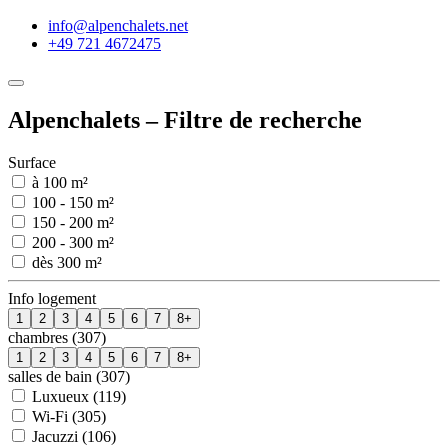
info@alpenchalets.net
+49 721 4672475
Alpenchalets – Filtre de recherche
Surface
à 100 m²
100 - 150 m²
150 - 200 m²
200 - 300 m²
dès 300 m²
Info logement
1
2
3
4
5
6
7
8+
chambres (307)
1
2
3
4
5
6
7
8+
salles de bain (307)
Luxueux (119)
Wi-Fi (305)
Jacuzzi (106)