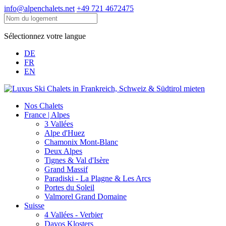
info@alpenchalets.net
+49 721 4672475
Sélectionnez votre langue
DE
FR
EN
Nos Chalets
France | Alpes
3 Vallées
Alpe d'Huez
Chamonix Mont-Blanc
Deux Alpes
Tignes & Val d'Isère
Grand Massif
Paradiski - La Plagne & Les Arcs
Portes du Soleil
Valmorel Grand Domaine
Suisse
4 Vallées - Verbier
Davos Klosters