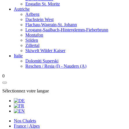
Engadin St. Moritz
Autriche
Arlberg
Dachstein West
Flachau-Wagrain-St. Johann
Leogang-Saalbach-Hinterglemm-Fieberbrunn
Montafon
Sölden
Zillertal
Skiwelt Wilder Kaiser
Italie
Dolomiti Superski
Reschen / Resia (I) - Nauders (A)
0
Sélectionnez votre langue
Nos Chalets
France | Alpes