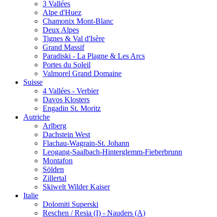
3 Vallées
Alpe d'Huez
Chamonix Mont-Blanc
Deux Alpes
Tignes & Val d'Isère
Grand Massif
Paradiski - La Plagne & Les Arcs
Portes du Soleil
Valmorel Grand Domaine
Suisse
4 Vallées - Verbier
Davos Klosters
Engadin St. Moritz
Autriche
Arlberg
Dachstein West
Flachau-Wagrain-St. Johann
Leogang-Saalbach-Hinterglemm-Fieberbrunn
Montafon
Sölden
Zillertal
Skiwelt Wilder Kaiser
Italie
Dolomiti Superski
Reschen / Resia (I) - Nauders (A)