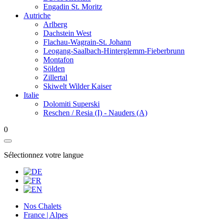
Engadin St. Moritz
Autriche
Arlberg
Dachstein West
Flachau-Wagrain-St. Johann
Leogang-Saalbach-Hinterglemm-Fieberbrunn
Montafon
Sölden
Zillertal
Skiwelt Wilder Kaiser
Italie
Dolomiti Superski
Reschen / Resia (I) - Nauders (A)
0
Sélectionnez votre langue
Nos Chalets
France | Alpes