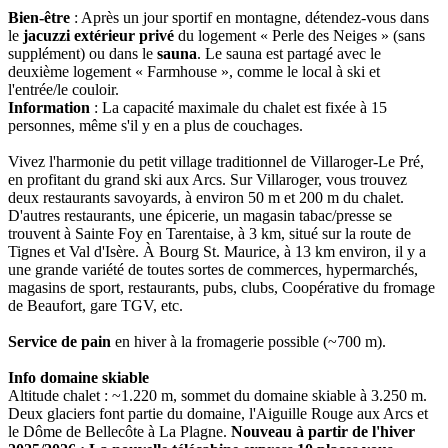
Bien-être
: Après un jour sportif en montagne, détendez-vous dans
le
jacuzzi extérieur privé
du logement « Perle des Neiges » (sans
supplément) ou dans le
sauna
. Le sauna est partagé avec le
deuxième logement « Farmhouse », comme le local à ski et
l'entrée/le couloir.
Information
: La capacité maximale du chalet est fixée à 15
personnes, même s'il y en a plus de couchages.
Vivez l'harmonie du petit village traditionnel de Villaroger-Le Pré,
en profitant du grand ski aux Arcs. Sur Villaroger, vous trouvez
deux restaurants savoyards, à environ 50 m et 200 m du chalet.
D'autres restaurants, une épicerie, un magasin tabac/presse se
trouvent à Sainte Foy en Tarentaise, à 3 km, situé sur la route de
Tignes et Val d'Isère. À Bourg St. Maurice, à 13 km environ, il y a
une grande variété de toutes sortes de commerces, hypermarchés,
magasins de sport, restaurants, pubs, clubs, Coopérative du fromage
de Beaufort, gare TGV, etc.
Service de pain
en hiver à la fromagerie possible (~700 m).
Info domaine skiable
Altitude chalet : ~1.220 m, sommet du domaine skiable à 3.250 m.
Deux glaciers font partie du domaine, l'Aiguille Rouge aux Arcs et
le Dôme de Bellecôte à La Plagne.
Nouveau à partir de l'hiver