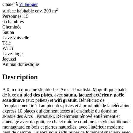
Chalet à
Villaroger
2
surface habitable env. 200 m
Personnes: 15
6 chambres
Cheminée
Sauna
Lave-vaisselle
Télé
Wi-Fi
Lave-linge
Jacuzzi
Animal domestique
Description
A 0 m du domaine skiable Les Arcs - Paradiski. Magnifique chalet
de luxe
au pied des pistes
, avec
sauna, jacuzzi extérieur, poêle
scandinave
(aux pellets) et
wifi gratuit
. Bénéficiez de
l’emplacement idéal au pied des pistes et à proximité de la télécabine
express 10 places qui donnent accès à l'ensemble du domaine
skiable des Arcs - Paradiski. Récemment rénové entièrement et
aménagé avec du goût, ce chalet unique combine le style traditionnel
montagnard en bois et pierres naturelles, avec l'intérieur moderne
haut de gamme. Laissez-vous séduire par ce logement spacieux avec