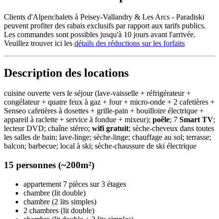
Clients d'Alpenchalets à Peisey-Vallandry & Les Arcs - Paradiski
peuvent profiter des rabais exclusifs par rapport aux tarifs publics.
Les commandes sont possibles jusqu'à 10 jours avant l'arrivée.
Veuillez trouver ici les
détails des réductions sur les forfaits
Description des locations
cuisine ouverte vers le séjour (lave-vaisselle + réfrigérateur +
congélateur + quatre feux à gaz + four + micro-onde + 2 cafetières +
Senseo cafetières à dosettes + grille-pain + bouilloire électrique +
appareil à raclette + service à fondue + mixeur);
poêle
; 7
Smart TV
;
lecteur DVD; chaîne stéreo;
wifi gratuit
; sèche-cheveux dans toutes
les salles de bain; lave-linge; sèche-linge; chauffage au sol; terrasse;
balcon; barbecue; local à ski; sèche-chaussure de ski électrique
15 personnes (~200m²)
appartement 7 pièces sur 3 étages
chambre (lit double)
chambre (2 lits simples)
2 chambres (lit double)