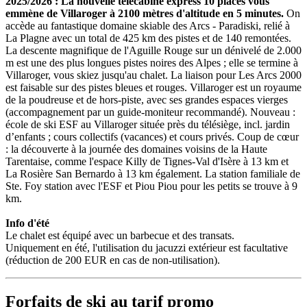
2025/2026 : La nouvelle télécabine express 10 places vous
emmène de Villaroger à 2100 mètres d'altitude en 5 minutes.
On
accède au fantastique domaine skiable des Arcs - Paradiski, relié à
La Plagne avec un total de 425 km des pistes et de 140 remontées.
La descente magnifique de l'Aguille Rouge sur un dénivelé de 2.000
m est une des plus longues pistes noires des Alpes ; elle se termine à
Villaroger, vous skiez jusqu'au chalet. La liaison pour Les Arcs 2000
est faisable sur des pistes bleues et rouges. Villaroger est un royaume
de la poudreuse et de hors-piste, avec ses grandes espaces vierges
(accompagnement par un guide-moniteur recommandé). Nouveau :
école de ski ESF au Villaroger située près du télésiège, incl. jardin
d’enfants ; cours collectifs (vacances) et cours privés. Coup de cœur
: la découverte à la journée des domaines voisins de la Haute
Tarentaise, comme l'espace Killy de Tignes-Val d'Isère à 13 km et
La Rosière San Bernardo à 13 km également. La station familiale de
Ste. Foy station avec l'ESF et Piou Piou pour les petits se trouve à 9
km.
Info d'été
Le chalet est équipé avec un barbecue et des transats.
Uniquement en été, l'utilisation du jacuzzi extérieur est facultative
(réduction de 200 EUR en cas de non-utilisation).
Forfaits de ski au tarif promo