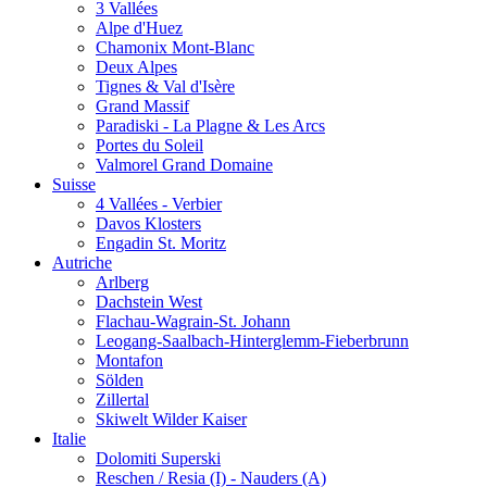
3 Vallées
Alpe d'Huez
Chamonix Mont-Blanc
Deux Alpes
Tignes & Val d'Isère
Grand Massif
Paradiski - La Plagne & Les Arcs
Portes du Soleil
Valmorel Grand Domaine
Suisse
4 Vallées - Verbier
Davos Klosters
Engadin St. Moritz
Autriche
Arlberg
Dachstein West
Flachau-Wagrain-St. Johann
Leogang-Saalbach-Hinterglemm-Fieberbrunn
Montafon
Sölden
Zillertal
Skiwelt Wilder Kaiser
Italie
Dolomiti Superski
Reschen / Resia (I) - Nauders (A)