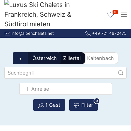
0
info@alpenchalets.net
+49 721 4672475
Österreich
Zillertal
Kaltenbach
0
1 Gast
Filter