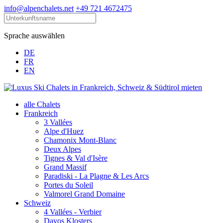
info@alpenchalets.net
+49 721 4672475
Sprache auswählen
DE
FR
EN
alle Chalets
Frankreich
3 Vallées
Alpe d'Huez
Chamonix Mont-Blanc
Deux Alpes
Tignes & Val d'Isère
Grand Massif
Paradiski - La Plagne & Les Arcs
Portes du Soleil
Valmorel Grand Domaine
Schweiz
4 Vallées - Verbier
Davos Klosters