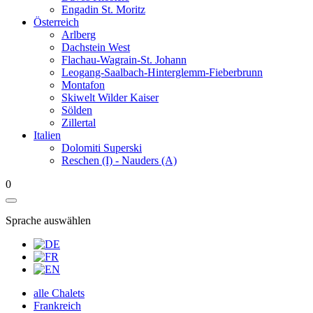
Engadin St. Moritz
Österreich
Arlberg
Dachstein West
Flachau-Wagrain-St. Johann
Leogang-Saalbach-Hinterglemm-Fieberbrunn
Montafon
Skiwelt Wilder Kaiser
Sölden
Zillertal
Italien
Dolomiti Superski
Reschen (I) - Nauders (A)
0
Sprache auswählen
alle Chalets
Frankreich