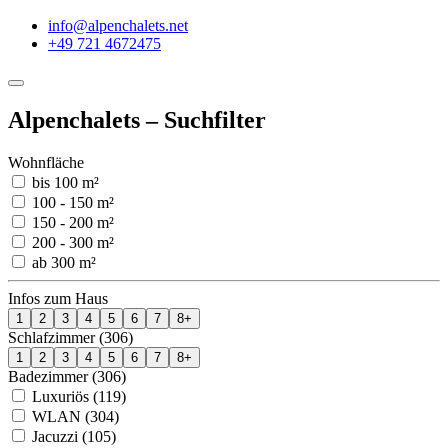
info@alpenchalets.net
+49 721 4672475
Alpenchalets – Suchfilter
Wohnfläche
bis 100 m²
100 - 150 m²
150 - 200 m²
200 - 300 m²
ab 300 m²
Infos zum Haus
1
2
3
4
5
6
7
8+
Schlafzimmer (306)
1
2
3
4
5
6
7
8+
Badezimmer (306)
Luxuriös (119)
WLAN (304)
Jacuzzi (105)