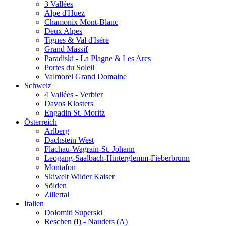
3 Vallées
Alpe d'Huez
Chamonix Mont-Blanc
Deux Alpes
Tignes & Val d'Isère
Grand Massif
Paradiski - La Plagne & Les Arcs
Portes du Soleil
Valmorel Grand Domaine
Schweiz
4 Vallées - Verbier
Davos Klosters
Engadin St. Moritz
Österreich
Arlberg
Dachstein West
Flachau-Wagrain-St. Johann
Leogang-Saalbach-Hinterglemm-Fieberbrunn
Montafon
Skiwelt Wilder Kaiser
Sölden
Zillertal
Italien
Dolomiti Superski
Reschen (I) - Nauders (A)