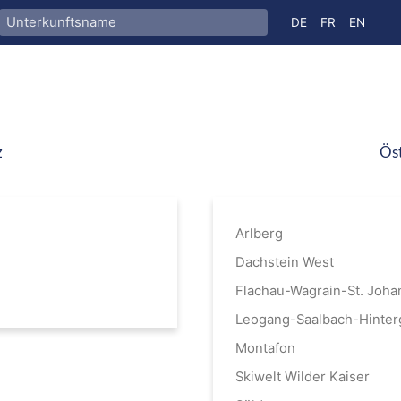
Sprache auswähle
DE
FR
EN
z
Öst
Arlberg
Dachstein West
Flachau-Wagrain-St. Joha
Leogang-Saalbach-Hinte
Montafon
Skiwelt Wilder Kaiser