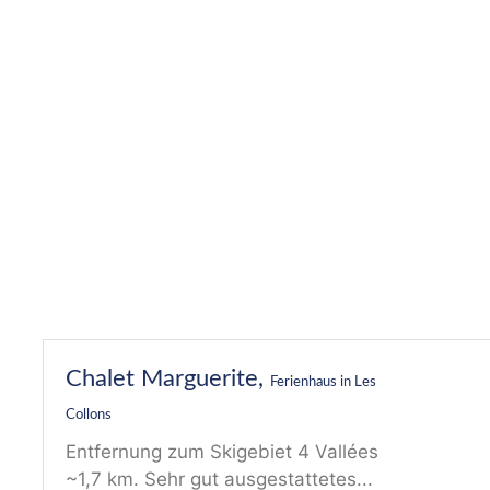
REISEZEIT
ANGEBOTE
13.12 - 18.04.27
10% Frühb
32
Chalet Marguerite,
Ferienhaus in Les
Collons
Entfernung zum Skigebiet 4 Vallées
~1,7 km. Sehr gut ausgestattetes...