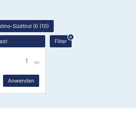
307 Ergebnisse
tino-Südtirol (I) (10)
0
ast
Filter
Anwenden