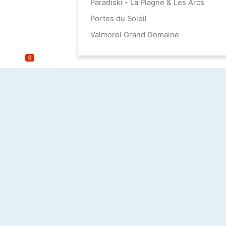
Paradiski - La Plagne & Les Arcs
Portes du Soleil
Valmorel Grand Domaine
0
bis 100 m²
100 - 150 m²
150 - 200 m²
200 - 300 m²
ab 300 m²