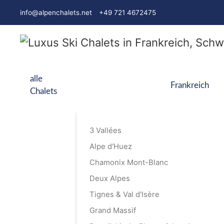
info@alpenchalets.net
+49 721 4672475
alle
Frankreich
Chalets
3 Vallées
Alpe d'Huez
Chamonix Mont-Blanc
Deux Alpes
Tignes & Val d'Isère
Grand Massif