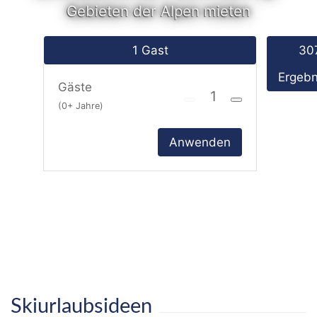
Gebieten der Alpen mieten
1 Gast
30
Ergebn
Gäste
(0+ Jahre)
Anwenden
Skiurlaubsideen