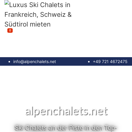
0
info@alpenchalets.net
+49 721 4672475
alpenchalets.net
Ski Chalets an der Piste in den Top-